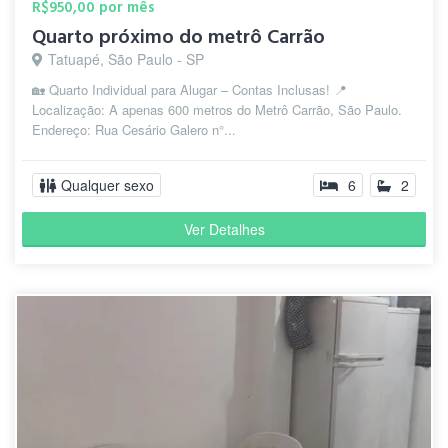
R$950,00 por mês
Quarto próximo do metrô Carrão
" excelente bairro na zona leste, perto
Tatuapé, São Paulo - SP
Marcos
de todo tipo de comércio e transporte
A.
🏡 Quarto Individual para Alugar – Contas Inclusas! 📍
como o metrô "
há 3 anos
Localização: A apenas 600 metros do Metrô Carrão, São Paulo.
Endereço: Rua Cesário Galero n°...
Qualquer sexo
6
2
" 6 Ótimos motivos para morar no
Tatuapé. 1 – Tatuapé, um bairro
Ver Detalhes
histórico. ... 2 – Região de fácil acesso.
... 3 – Morar perto de dois shoppings é
Só Q.
um dos bons motivos para morar no
há 3
Tatuapé ... 4 – Ótima infraestrutura. ... 5
anos
– Proximidade com parques. ... 6 – Um
dos bairros mais valorizados. "