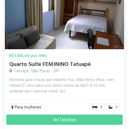
R$1.350,00 por mês
Quarto Suíte FEMININO Tatuapé
Tatuapé, São Paulo - SP
Somente para moças que trabalha fora. (Não home office, nem
híbrido) É uma casa com rotina normal do dia!!! A 10 mts
andando até o terminal metrô, ôni...
Para mulheres
1
1
Ver Detalhes