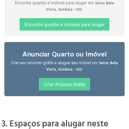
Encontre quartos e imóveis para alugar em
Setor Bela
.
Vista, Goiânia - GO
Leandro
" tudo perto setor seguro "
Encontre quartos e imóveis para alugar
R.
há 3 anos
" Apartamento próximo a t63 com 85
Anunciar Quarto ou Imóvel
tem de tudo supercado na esquina
Luciene
Crie seu anúncio grátis e alugue seu imóvel em
Setor Bela
farmácia academia lojas em geral
P.
.
Vista, Goiânia - GO
encontra de tudo "
há 3 anos
Criar Anúncio Grátis
" sou uma pessoa de falcio convivência
Luciene
"
P.
há 3 anos
3. Espaços para alugar neste