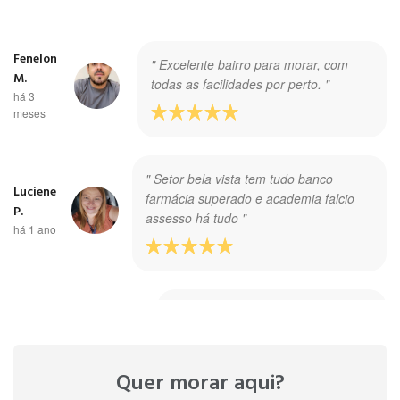
Fenelon
" Excelente bairro para morar, com
M.
todas as facilidades por perto. "
há 3
meses
" Setor bela vista tem tudo banco
Luciene
farmácia superado e academia falcio
P.
assesso há tudo "
há 1 ano
" Setor bela vista e setor ao lado do
setor Bruno aqui e ótimo
Valentinna
localização tem tudo perto farmácia
C.
academia banco farmácia o "
há 3 anos
Quer morar aqui?