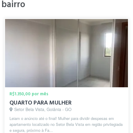
bairro
" aqui perto tem supercado academia e
Luciene
salao de beleza e bancos e bairro
F.
nobre onde vc encontra tudo "
há 3 anos
" Setor Bela vista é um dos melhores
Marcello
bairros de Goiânia. "
C.
há 4 anos
R$1.350,00 por mês
QUARTO PARA MULHER
Setor Bela Vista, Goiânia - GO
Leiam o anúncio até o final! Mulher para dividir despesas em
apartamento localizado no Setor Bela Vista em região privilegiada
e segura, próximo à Fa...