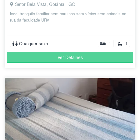
Setor Bela Vista, Goiânia - GO
local tranquilo familiar sem barulhos sem vícios sem animais na
rua da faculdade URV
Qualquer sexo
1
1
Ver Detalhes