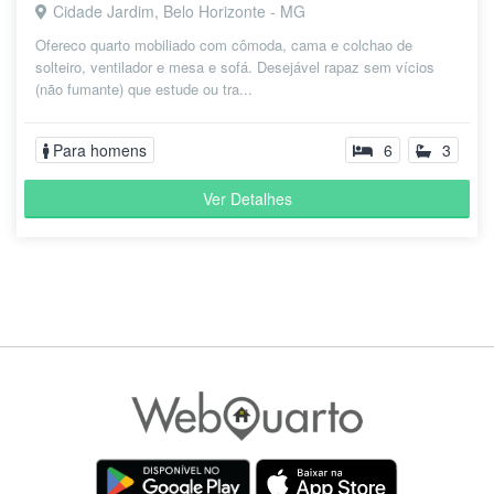
Cidade Jardim, Belo Horizonte - MG
Ofereco quarto mobiliado com cômoda, cama e colchao de
solteiro, ventilador e mesa e sofá. Desejável rapaz sem vícios
(não fumante) que estude ou tra...
" Bairro pequeno com diversas linhas
Wilson
de ônibus. Bem arborizado. Ótimo para
T.
Para homens
6
3
fazer caminhadas. "
há 4
anos
Ver Detalhes
Maria
" Bairro tranquilo, com comércio e vizinho
D.
à Savassi e ao Centro de BH. "
há 4
anos
Railda
" Ótimo. Perto de tudo.... "
C.
há 5
anos