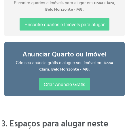
Encontre quartos e imóveis para alugar em
Dona Clara,
" Bairro muito bem localizado, de fácil
Gabriel
.
Belo Horizonte - MG
acesso, tranquilo e nobre de Belo
L.
Horizonte. "
há 3 anos
Encontre quartos e imóveis para alugar
Leonicia
" Bairro nobre da região da Pampulha "
R.
Anunciar Quarto ou Imóvel
há 3 anos
Crie seu anúncio grátis e alugue seu imóvel em
Dona
.
Clara, Belo Horizonte - MG
" Bairro arborizado, seguro, residencial e
com comércio excelente nas avenidas
Criar Anúncio Grátis
Ana D.
centrais, com lojas, restaurantes, etc...,
há 5
ótimo deslocamento por ônibus, metrô,
anos
táxis e uber. "
3. Espaços para alugar neste