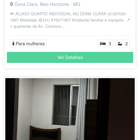
Dona Clara, Belo Horizonte - MG
📢 ALUGO QUARTO INDIVIDUAL NO DONA CLARA (31)97526-
1907 Mobiliado 😄(31) 975271907 Ambiente familiar e tranquilo. 📍
1 quarteirão da Av. Cristiano...
Para mulheres
3
2
Ver Detalhes