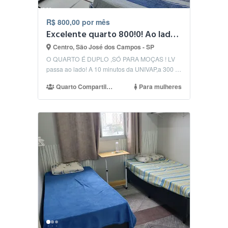
R$ 800,00 por mês
Excelente quarto 800!0! Ao lado do novo AME no centro!
Centro, São José dos Campos - SP
O QUARTO É DUPLO ,SÓ PARA MOÇAS ! LV
passa ao lado! A 10 minutos da UNIVAP,a 300 m
do POLIEDRO!CONTA...
Quarto Compartilhado
Para mulheres