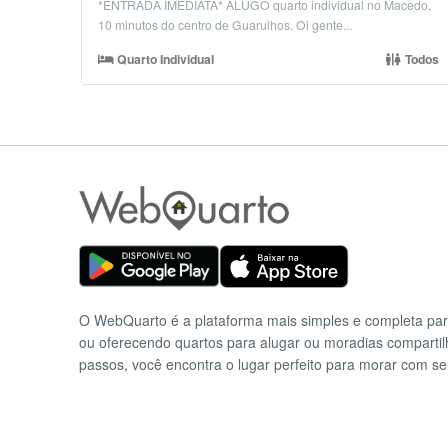
*ENTRADA IMEDIATA* ALUGO quarto individual no Macedo,
10 minutos do centro de Guarulhos. Oi gente...
Quarto Individual
Todos
O WebQuarto é a plataforma mais simples e completa pa
ou oferecendo quartos para alugar ou moradias comparti
passos, você encontra o lugar perfeito para morar com se