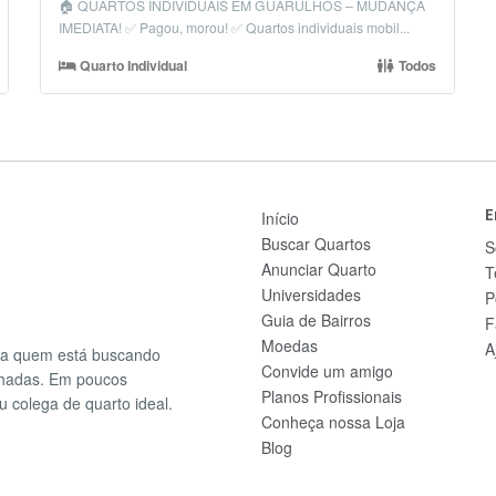
🏠 QUARTOS INDIVIDUAIS EM GUARULHOS – MUDANÇA
IMEDIATA! ✅ Pagou, morou! ✅ Quartos individuais mobil...
Quarto Individual
Todos
E
Início
Buscar Quartos
S
Anunciar Quarto
T
Universidades
P
Guia de Bairros
F
Moedas
A
ra quem está buscando
Convide um amigo
lhadas. Em poucos
Planos Profissionais
u colega de quarto ideal.
Conheça nossa Loja
Blog