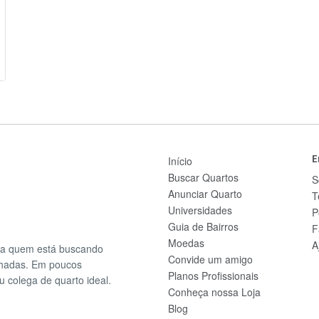
E
Início
Buscar Quartos
S
Anunciar Quarto
T
Universidades
P
Guia de Bairros
F
Moedas
A
ra quem está buscando
Convide um amigo
lhadas. Em poucos
Planos Profissionais
u colega de quarto ideal.
Conheça nossa Loja
Blog