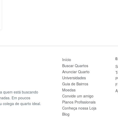
E
Início
Buscar Quartos
S
Anunciar Quarto
T
Universidades
P
Guia de Bairros
F
Moedas
A
ra quem está buscando
Convide um amigo
lhadas. Em poucos
Planos Profissionais
u colega de quarto ideal.
Conheça nossa Loja
Blog