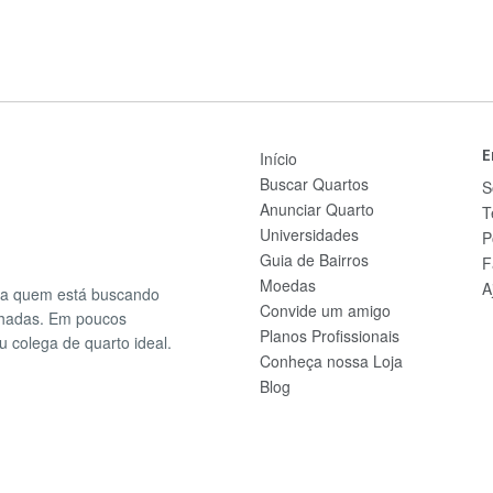
E
Início
Buscar Quartos
S
Anunciar Quarto
T
Universidades
P
Guia de Bairros
F
Moedas
A
ra quem está buscando
Convide um amigo
lhadas. Em poucos
Planos Profissionais
u colega de quarto ideal.
Conheça nossa Loja
Blog