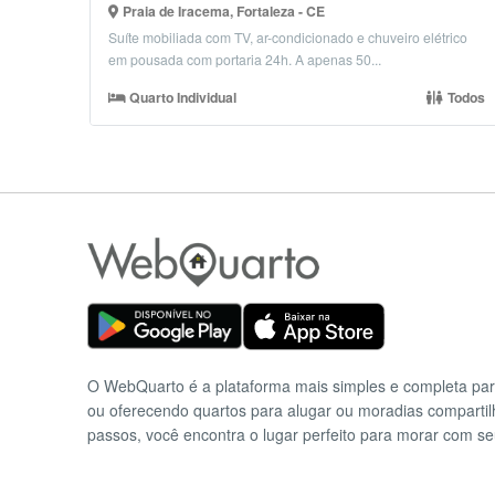
Praia de Iracema, Fortaleza - CE
Suíte mobiliada com TV, ar-condicionado e chuveiro elétrico
em pousada com portaria 24h. A apenas 50...
Quarto Individual
Todos
O WebQuarto é a plataforma mais simples e completa pa
ou oferecendo quartos para alugar ou moradias comparti
passos, você encontra o lugar perfeito para morar com se