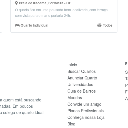
Praia de Iracema, Fortaleza - CE
O quarto fica em uma pousada bem localizada, com terraço
com vista para o mar e portaria 24h.
Quarto Individual
Todos
E
Início
Buscar Quartos
S
Anunciar Quarto
T
Universidades
P
Guia de Bairros
F
Moedas
A
ra quem está buscando
Convide um amigo
lhadas. Em poucos
Planos Profissionais
u colega de quarto ideal.
Conheça nossa Loja
Blog