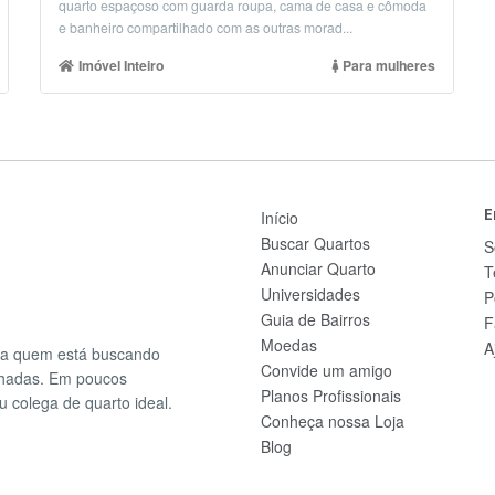
quarto espaçoso com guarda roupa, cama de casa e cômoda
e banheiro compartilhado com as outras morad...
Imóvel Inteiro
Para mulheres
E
Início
Buscar Quartos
S
Anunciar Quarto
T
Universidades
P
Guia de Bairros
F
Moedas
A
ra quem está buscando
Convide um amigo
lhadas. Em poucos
Planos Profissionais
u colega de quarto ideal.
Conheça nossa Loja
Blog