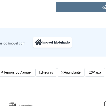
Imóvel Mobiliado
uns do imóvel com
Termos do Aluguel
Regras
Anunciante
Mapa
4 quartos