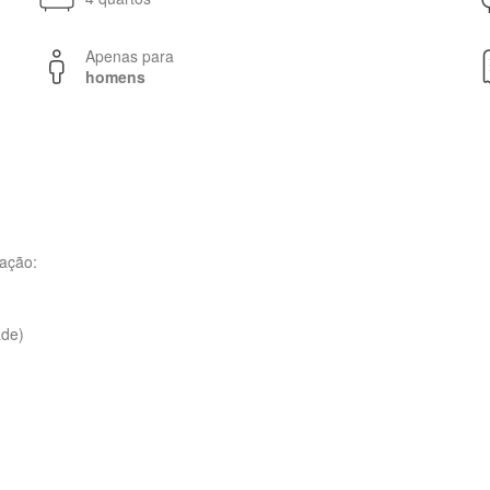
Apenas para
homens
zação:
ade)