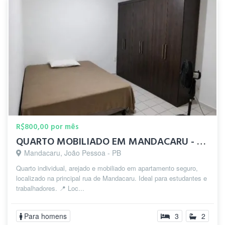
R$800,00 por mês
QUARTO MOBILIADO EM MANDACARU - RUA PRINCIPAL
Mandacaru, João Pessoa - PB
Quarto individual, arejado e mobiliado em apartamento seguro,
localizado na principal rua de Mandacaru. Ideal para estudantes e
trabalhadores. 📍 Loc...
Para homens
3
2