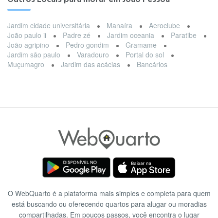
Jardim cidade universitária
Manaíra
Aeroclube
João paulo ii
Padre zé
Jardim oceania
Paratibe
João agripino
Pedro gondim
Gramame
Jardim são paulo
Varadouro
Portal do sol
Muçumagro
Jardim das acácias
Bancários
O WebQuarto é a plataforma mais simples e completa para quem
está buscando ou oferecendo quartos para alugar ou moradias
compartilhadas. Em poucos passos, você encontra o lugar