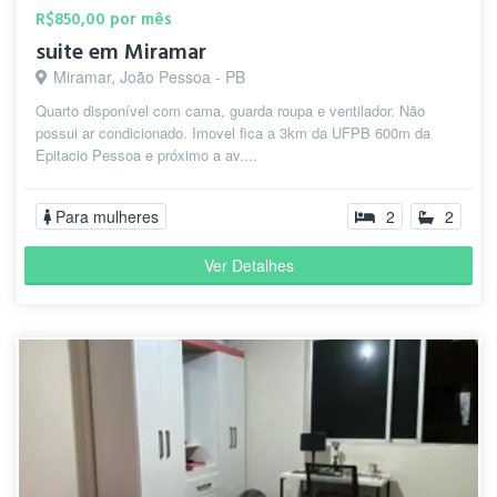
R$850,00 por mês
suite em Miramar
Miramar, João Pessoa - PB
Quarto disponível com cama, guarda roupa e ventilador. Não
possui ar condicionado. Imovel fica a 3km da UFPB 600m da
Epitacio Pessoa e próximo a av....
Para mulheres
2
2
Ver Detalhes