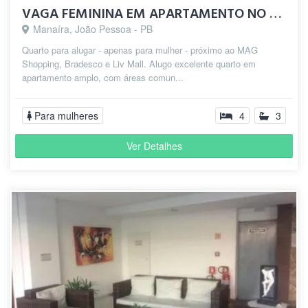
VAGA FEMININA EM APARTAMENTO NO BAIRRO DE MANAÍRA
Manaíra, João Pessoa - PB
Quarto para alugar - apenas para mulher - próximo ao MAG
Shopping, Bradesco e Liv Mall. Alugo excelente quarto em
apartamento amplo, com áreas comun...
Para mulheres
4
3
Ver Detalhes