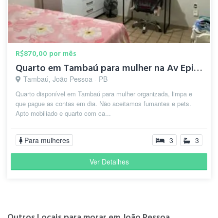
R$870,00 por mês
Quarto em Tambaú para mulher na Av Epitácio Pessoa
Tambaú, João Pessoa - PB
Quarto disponível em Tambaú para mulher organizada, limpa e
que pague as contas em dia. Não aceitamos fumantes e pets.
Apto mobiliado e quarto com ca...
Para mulheres
3
3
Ver Detalhes
Outros Locais para morar em João Pessoa