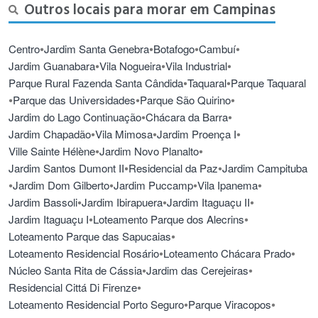
Outros locais para morar em Campinas
•
•
•
•
Centro
Jardim Santa Genebra
Botafogo
Cambuí
•
•
•
Jardim Guanabara
Vila Nogueira
Vila Industrial
•
•
Parque Rural Fazenda Santa Cândida
Taquaral
Parque Taquaral
•
•
•
Parque das Universidades
Parque São Quirino
•
•
Jardim do Lago Continuação
Chácara da Barra
•
•
•
Jardim Chapadão
Vila Mimosa
Jardim Proença I
•
•
Ville Sainte Hélène
Jardim Novo Planalto
•
•
Jardim Santos Dumont II
Residencial da Paz
Jardim Campituba
•
•
•
•
Jardim Dom Gilberto
Jardim Puccamp
Vila Ipanema
•
•
•
Jardim Bassoli
Jardim Ibirapuera
Jardim Itaguaçu II
•
•
Jardim Itaguaçu I
Loteamento Parque dos Alecrins
•
Loteamento Parque das Sapucaias
•
•
Loteamento Residencial Rosário
Loteamento Chácara Prado
•
•
Núcleo Santa Rita de Cássia
Jardim das Cerejeiras
•
Residencial Cittá Di Firenze
•
•
Loteamento Residencial Porto Seguro
Parque Viracopos