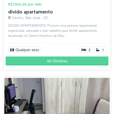
R$1.500,00 por mês
divido apartamento
Centro, São José - SC
DIVIDO APARTAMENTO! Procuro uma pessoa responsável,
organizada, educada e que trabalhe para dividir apartamento
localizado no Centro Histórico de São...
Qualquer sexo
2
1
Ver Detalhes