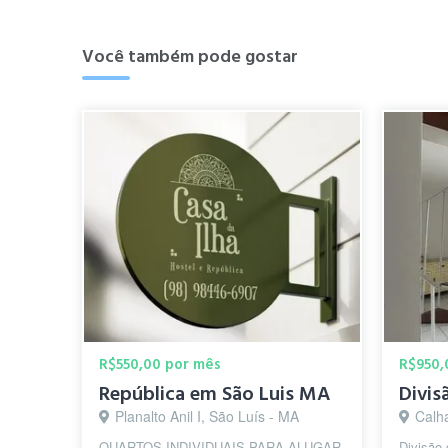
Você também pode gostar
R$550,00 por mês
R$950,
República em São Luis MA
Divis
Planalto Anil I, São Luís - MA
Calh
QUARTOS INDIVIDUAIS PARA ALUGAR
Divisão