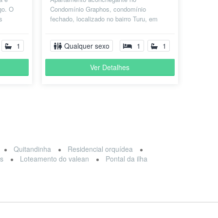
go. O
Condomínio Graphos, condomínio
s
fechado, localizado no bairro Turu, em
ínio,
São Luís- MA. O espaço é compartilhado
apenas comigo...
1
Qualquer sexo
1
1
Ver Detalhes
Quitandinha
Residencial orquídea
es
Loteamento do valean
Pontal da ilha