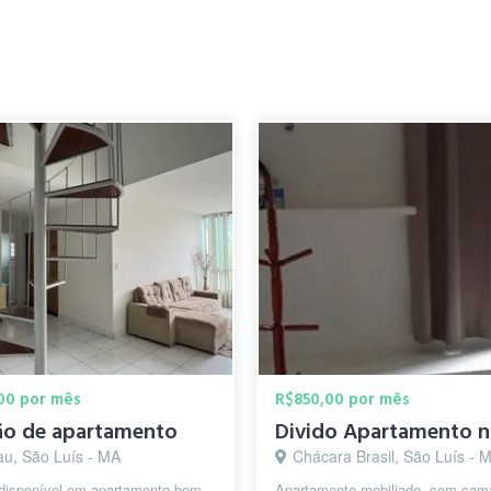
00 por mês
R$850,00 por mês
ão de apartamento
au, São Luís - MA
Chácara Brasil, São Luís - 
 disponível em apartamento bem
Apartamento mobiliado, com cam