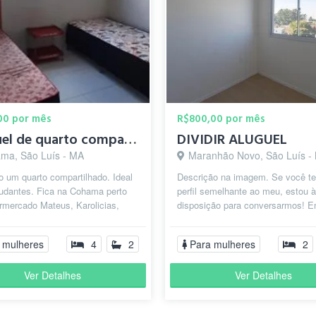
00 por mês
R$800,00 por mês
Aluguel de quarto compartilhado (meninas)
DIVIDIR ALUGUEL
ma, São Luís - MA
Maranhão Novo, São Luís -
 um quarto compartilhado. Ideal
Descrição na imagem. Se você 
tudantes. Fica na Cohama perto
perfil semelhante ao meu, estou à
rmercado Mateus, Karolicias,
disposição para conversarmos! 
nte mercado de minas. V...
de dúvidas, pode me enviar men
que...
 mulheres
4
2
Para mulheres
2
Ver Detalhes
Ver Detalhes