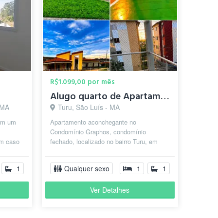
R$1.099,00 por mês
Alugo quarto de Apartamento, compartilhado comigo
 MA
Turu, São Luís - MA
tem um
Apartamento aconchegante no
Condomínio Graphos, condomínio
Em caso
fechado, localizado no bairro Turu, em
sagem,
São Luís- MA. O espaço é compartilhado
apenas comigo...
1
Qualquer sexo
1
1
Ver Detalhes