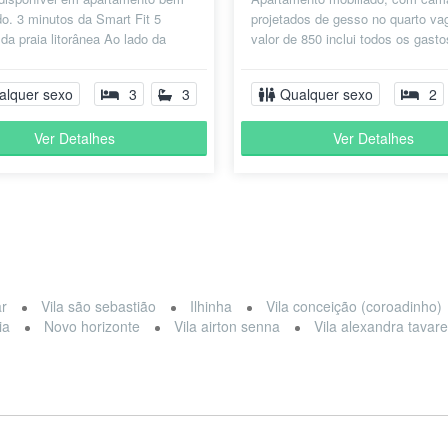
do. 3 minutos da Smart Fit 5
projetados de gesso no quarto va
da praia litorânea Ao lado da
valor de 850 inclui todos os gasto
 Drogasil O quarto conta co...
(aluguel, internet, energia, condom
á...
alquer sexo
3
3
Qualquer sexo
2
Ver Detalhes
Ver Detalhes
ar
Vila são sebastião
Ilhinha
Vila conceição (coroadinho)
ia
Novo horizonte
Vila airton senna
Vila alexandra tavar