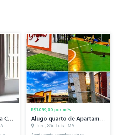
R$1.099,00 por mês
Divido Apartamento na Chácara Brasil - Turu
Alugo quarto de Apartamento, compartilhado comigo
MA
Turu, São Luís - MA
a e
Apartamento aconchegante no