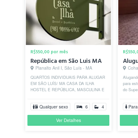
R$550,00 por mês
R$550,
República em São Luis MA
Planalto Anil I, São Luís - MA
Coha
QUARTOS INDIVIDUAIS PARA ALUGAR
Alugando
EM SÃO LUÍS/ MA CASA DA ILHA
para es
HOSTEL E REPÚBLICA, MASCULINA E
do Supe
FEMININA EM SÃO LUÍS-MA,
restaura
QUARTOS INDIVIDUAIS NOS VALORE...
Qualquer sexo
6
4
Para
Ver Detalhes