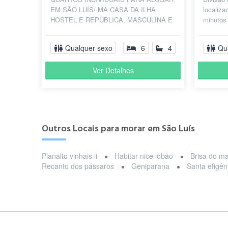
EM SÃO LUÍS/ MA CASA DA ILHA
localiza
HOSTEL E REPÚBLICA, MASCULINA E
minutos 
FEMININA EM SÃO LUÍS-MA,
farmácia
QUARTOS INDIVIDUAIS NOS VALORE...
Qualquer sexo
6
4
Qu
Ver Detalhes
Outros Locais para morar em São Luís
Planalto vinhais ii
Habitar nice lobão
Brisa do m
Recanto dos pássaros
Geniparana
Santa efigên