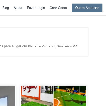
Blog
Ajuda
Fazer Login
Criar Conta
Quero Anunciar
rtos para alugar em
.
Planalto Vinhais II, São Luís - MA