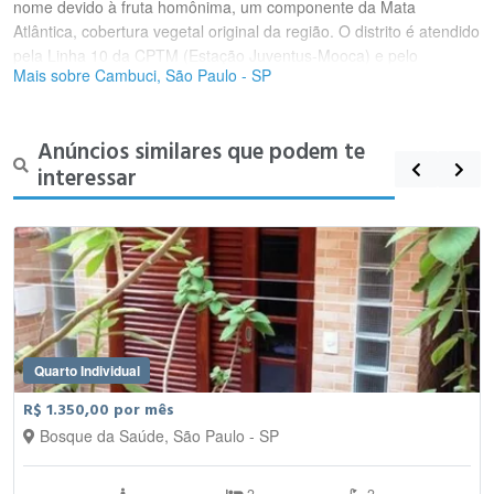
nome devido à fruta homônima, um componente da Mata
Atlântica, cobertura vegetal original da região. O distrito é atendido
pela Linha 10 da CPTM (Estação Juventus-Mooca) e pelo
Mais sobre Cambuci, São Paulo - SP
Expresso Tiradentes da SPTrans.
Anúncios similares que podem te
interessar
Quarto Individual
R$ 1.350,00 por mês
Bosque da Saúde, São Paulo - SP
2
2