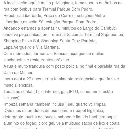
A localização aqui é muito privilegiada, temos ponto de ônibus na
rua com ônibus para Termial Parque Dom Pedro,
República,Liberdade, Praça do Correio, estações Metro
Liberdade,estação Sé, estação Parque Dom Pedro ll.
Andando estamos a apenas 10 minutos do Largo do Cambuci
onde vc pega ônibus pro Terminal Sacomã, Terminal Sapopemba,
Shopping Plaza Sul, Shopping Santa Cruz,Paulista,
Lapa,Vergueiro e Vila Mariana.
Com mercados, farmácias, Bancos, açougues e muitas
lanchonetes e restaurantes próximo.
A rua é muito tranquila com posto policial no final e paralela rua da
Casa da Mulher.
moro aqui a 27 anos, é rua totalmente residencial o que faz ser
muito silenciosa.
Todas as contas( Luz, internet, gás,IPTU, condomínio estão
inclusas).
limpeza semanal também inclusa ( seu quarto vc limpa).
Dividimos os produtos de uso comum ( papel higiênico,
detergente, bucha de louças, sabonete líquido banheiro,papel
alumínio do fogão, cloro gel, veja multiuso,sacos de lixo e coala