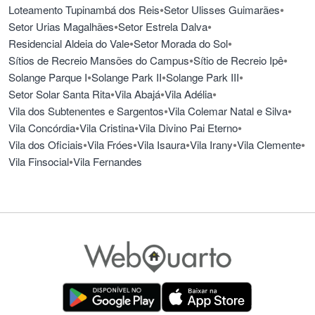
•
•
Loteamento Tupinambá dos Reis
Setor Ulisses Guimarães
•
•
Setor Urias Magalhães
Setor Estrela Dalva
•
•
Residencial Aldeia do Vale
Setor Morada do Sol
•
•
Sítios de Recreio Mansões do Campus
Sítio de Recreio Ipê
•
•
•
Solange Parque I
Solange Park II
Solange Park III
•
•
•
Setor Solar Santa Rita
Vila Abajá
Vila Adélia
•
•
Vila dos Subtenentes e Sargentos
Vila Colemar Natal e Silva
•
•
•
Vila Concórdia
Vila Cristina
Vila Divino Pai Eterno
•
•
•
•
•
Vila dos Oficiais
Vila Fróes
Vila Isaura
Vila Irany
Vila Clemente
•
Vila Finsocial
Vila Fernandes