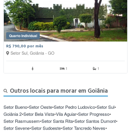
Quarto Individual
R$ 790,00 por mês
Setor Sul, Goiânia - GO
1
1
Outros locais para morar em Goiânia
•
•
•
•
Setor Bueno
Setor Oeste
Setor Pedro Ludovico
Setor Sul
•
•
•
•
Goiânia 2
Setor Bela Vista
Vila Aguiar
Setor Progresso
•
•
•
Setor Rasmussem
Setor Santa Rita
Setor Santos Dumont
•
•
•
Setor Sevene
Setor Sudoeste
Setor Tancredo Neves