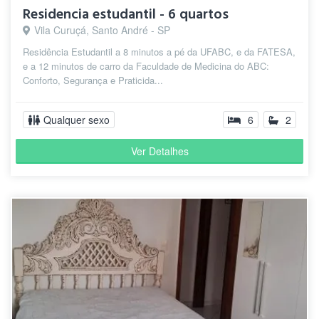
Residencia estudantil - 6 quartos
Vila Curuçá, Santo André - SP
Residência Estudantil a 8 minutos a pé da UFABC, e da FATESA,
e a 12 minutos de carro da Faculdade de Medicina do ABC:
Conforto, Segurança e Praticida...
Qualquer sexo
6
2
Ver Detalhes