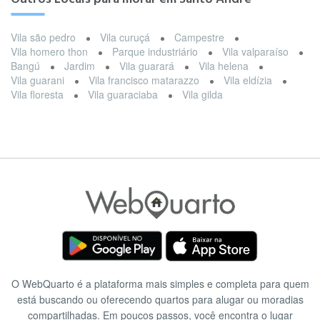
Vila são pedro
Vila curuçá
Campestre
Vila homero thon
Parque industriário
Vila valparaíso
Bangú
Jardim
Vila guarará
Vila helena
Vila guarani
Vila francisco matarazzo
Vila eldízia
Vila floresta
Vila guaraciaba
Vila gilda
O WebQuarto é a plataforma mais simples e completa para quem
está buscando ou oferecendo quartos para alugar ou moradias
compartilhadas. Em poucos passos, você encontra o lugar