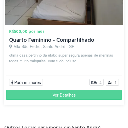
R$500,00 por mês
Quarto Feminino - Compartilhado
Vila São Pedro, Santo André - SP
ótima casa pertinho da ufabc super segura apenas de meninas
todas muito trabquilas. com tudo incluso
Para mulheres
4
1
Ver Detalhes
Outros Locais para morar em Santo André