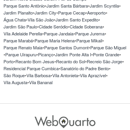
•
•
•
Parque Santo Antônio
Jardim Santa Bárbara
Jardim Scyntila
•
•
•
•
Jardim Planalto
Jardim City
Parque Cecap
Aeroporto
•
•
•
Água Chata
Vila São João
Jardim Santo Expedito
•
•
•
Jardim São Paulo
Cidade Seródio
Cidade Soberana
•
•
•
Vila Adelaide Perella
Parque Jandaia
Parque Jurema
•
•
•
Parque Marabá
Parque Maria Helena
Parque Mikail
•
•
Parque Renato Maia
Parque Santos Dumont
Parque São Miguel
•
•
•
•
•
Parque Uirapuru
Picanço
Jardim Ponte Alta I
Ponte Grande
•
•
•
•
Porto
Recanto Bom Jesus
Recanto do Sol
Recreio São Jorge
•
•
Residencial Parque Cumbica
Sanatório do Padre Bento
•
•
•
•
São Roque
Vila Barbosa
Vila Antonieta
Vila Aprazível
•
Vila Augusta
Vila Bananal