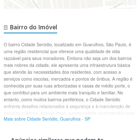
Bairro do Imóvel
O bairro Cidade Seródio, localizado em Guarulhos, São Paulo, é
uma região residencial que oferece uma qualidade de vida
razoável para seus moradores. Embora não seja um dos bairros
mais nobres da cidade, ele apresenta uma infraestrutura básica
que atende às necessidades dos residentes, com acesso a
serviços como escolas, mercados e pontos de ônibus. A região é
conhecida por suas ruas arborizadas e casas de médio porte, o
que contribui para um ambiente mais tranquilo e familiar. No
entanto, como muitos bairros periféricos, o Cidade Seródio
enfrenta desafios relacionados à segurança e à manutenção de
espaços públicos. Apesar disso, a comunidade local trabalha para
Mais sobre Cidade Seródio, Guarulhos - SP
melhorar as condições de vida e promover o desenvolvimento do
bairro.