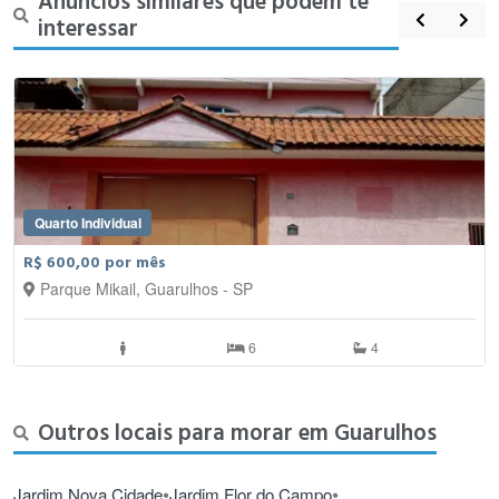
Anúncios similares que podem te
interessar
Quarto Individual
R$ 600,00 por mês
Parque Mikail, Guarulhos - SP
6
4
Outros locais para morar em Guarulhos
•
•
Jardim Nova Cidade
Jardim Flor do Campo