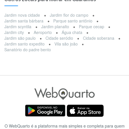
Jardim nova cidade
Jardim flor do campo
Jardim santa bárbara
Parque santo antônio
Jardim scyntila
Jardim planalto
Parque cecap
Jardim city
Aeroporto
Água chata
Jardim são paulo
Cidade seródio
Cidade soberana
Jardim santo expedito
Vila são joão
Sanatório do padre bento
O WebQuarto é a plataforma mais simples e completa para quem