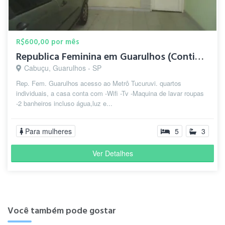
R$600,00 por mês
Republica Feminina em Guarulhos (Continental l)
Cabuçu, Guarulhos - SP
Rep. Fem. Guarulhos acesso ao Metrô Tucuruvi. quartos
individuais, a casa conta com -Wifi -Tv -Maquina de lavar roupas
-2 banheiros incluso água,luz e...
Para mulheres
5
3
Ver Detalhes
Você também pode gostar