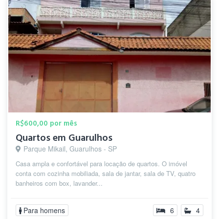
R$600,00 por mês
Quartos em Guarulhos
Parque Mikail, Guarulhos - SP
Casa ampla e confortável para locação de quartos. O imóvel
conta com cozinha mobiliada, sala de jantar, sala de TV, quatro
banheiros com box, lavander...
Para homens
6
4