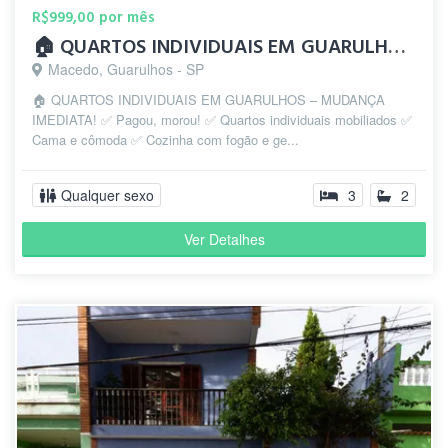
R$999,00 por mês
🏠 QUARTOS INDIVIDUAIS EM GUARULHOS – MUDANÇA IMEDIATA!
Macedo, Guarulhos - SP
🏠 QUARTOS INDIVIDUAIS EM GUARULHOS – MUDANÇA
IMEDIATA! ✅ Pagou, morou! ✅ Quartos individuais mobiliados ✅
Cama e cômoda ✅ Cozinha com fogão e ge...
Qualquer sexo
3
2
Ver Detalhes