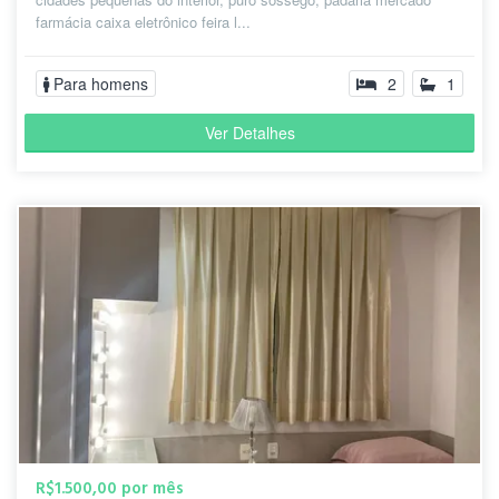
farmácia caixa eletrônico feira l...
Para homens
2
1
Ver Detalhes
R$1.500,00 por mês