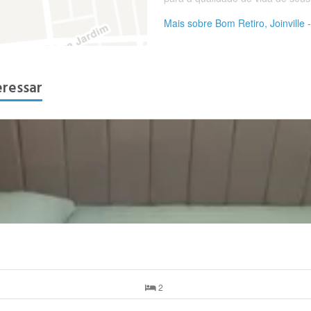
Mais sobre Bom Retiro, Joinville 
eressar
2