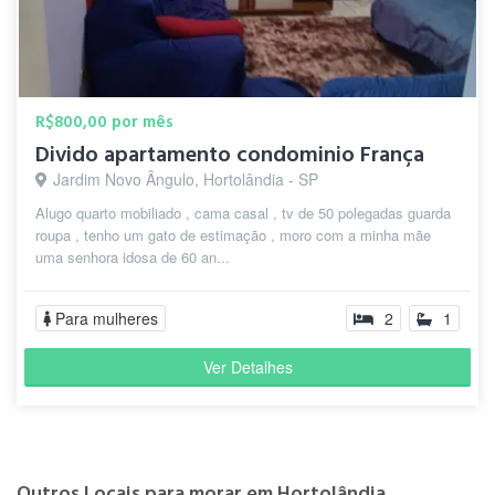
R$800,00 por mês
Divido apartamento condominio França
Jardim Novo Ângulo, Hortolândia - SP
Alugo quarto mobiliado , cama casal , tv de 50 polegadas guarda
roupa , tenho um gato de estimação , moro com a minha mãe
uma senhora idosa de 60 an...
Para mulheres
2
1
Ver Detalhes
Outros Locais para morar em Hortolândia