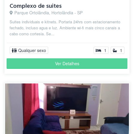
Complexo de suites
Parque Ortolândia, Hortolândia - SP
Suites individuais e kitnets. Portaria 24hrs com estacionamento
fechado, incluso agua e luz. Ambiente wi-fi mais cinco canais a
cabo como cortesia. Se...
Qualquer sexo
1
1
Ver Detalhes