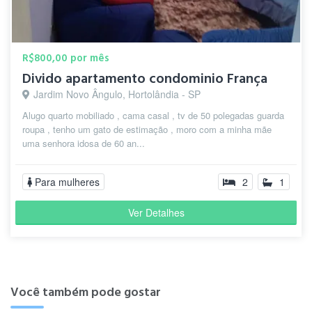
R$800,00 por mês
Divido apartamento condominio França
Jardim Novo Ângulo, Hortolândia - SP
Alugo quarto mobiliado , cama casal , tv de 50 polegadas guarda
roupa , tenho um gato de estimação , moro com a minha mãe
uma senhora idosa de 60 an...
Para mulheres
2
1
Ver Detalhes
Você também pode gostar