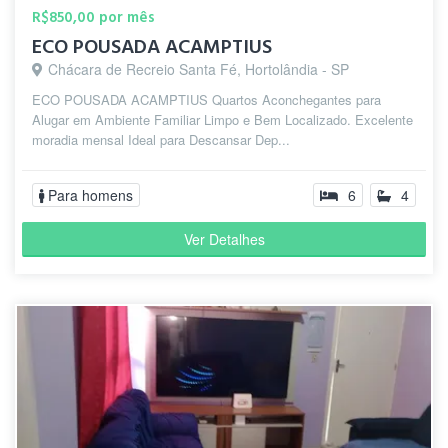
R$850,00 por mês
ECO POUSADA ACAMPTIUS
Chácara de Recreio Santa Fé, Hortolândia - SP
ECO POUSADA ACAMPTIUS Quartos Aconchegantes para
Alugar em Ambiente Familiar Limpo e Bem Localizado. Excelente
moradia mensal Ideal para Descansar Dep...
Para homens
6
4
Ver Detalhes