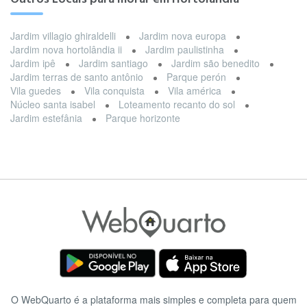
Jardim villagio ghiraldelli
Jardim nova europa
Jardim nova hortolândia ii
Jardim paulistinha
Jardim ipê
Jardim santiago
Jardim são benedito
Jardim terras de santo antônio
Parque perón
Vila guedes
Vila conquista
Vila américa
Núcleo santa isabel
Loteamento recanto do sol
Jardim estefânia
Parque horizonte
O WebQuarto é a plataforma mais simples e completa para quem