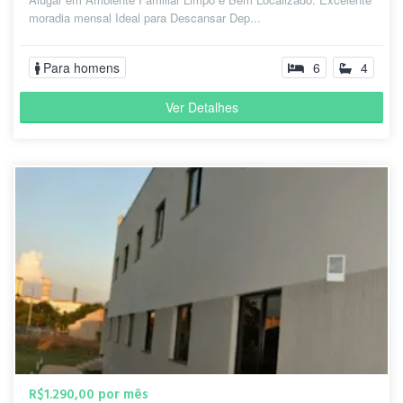
moradia mensal Ideal para Descansar Dep...
Para homens
6
4
Ver Detalhes
R$1.290,00 por mês