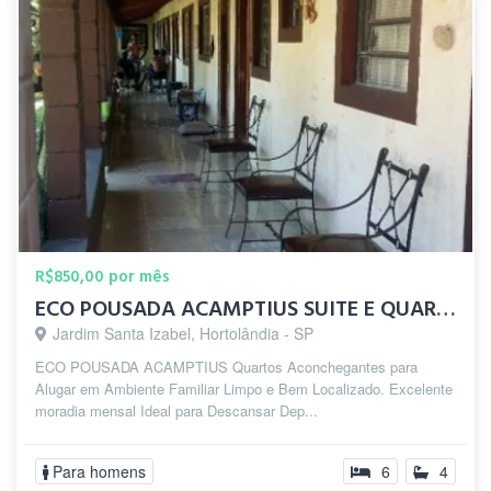
R$850,00 por mês
ECO POUSADA ACAMPTIUS SUITE E QUARTOS
Jardim Santa Izabel, Hortolândia - SP
ECO POUSADA ACAMPTIUS Quartos Aconchegantes para
Alugar em Ambiente Familiar Limpo e Bem Localizado. Excelente
moradia mensal Ideal para Descansar Dep...
Para homens
6
4