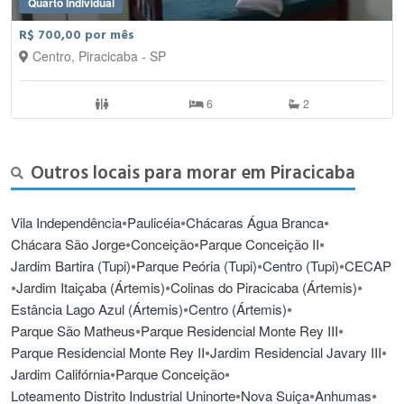
Quarto Individual
R$ 700,00 por mês
Centro, Piracicaba - SP
6
2
Outros locais para morar em Piracicaba
•
•
•
Vila Independência
Paulicéia
Chácaras Água Branca
•
•
•
Chácara São Jorge
Conceição
Parque Conceição II
•
•
•
Jardim Bartira (Tupi)
Parque Peória (Tupi)
Centro (Tupi)
CECAP
•
•
•
Jardim Itaiçaba (Ártemis)
Colinas do Piracicaba (Ártemis)
•
•
Estância Lago Azul (Ártemis)
Centro (Ártemis)
•
•
Parque São Matheus
Parque Residencial Monte Rey III
•
•
Parque Residencial Monte Rey II
Jardim Residencial Javary III
•
•
Jardim Califórnia
Parque Conceição
•
•
•
Loteamento Distrito Industrial Uninorte
Nova Suiça
Anhumas