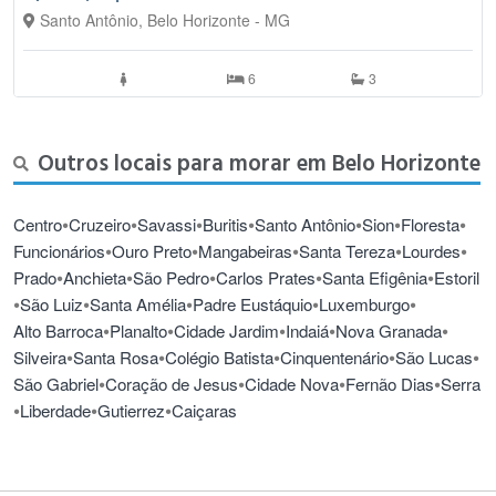
Santo Antônio, Belo Horizonte - MG
6
3
Outros locais para morar em Belo Horizonte
•
•
•
•
•
•
•
Centro
Cruzeiro
Savassi
Buritis
Santo Antônio
Sion
Floresta
•
•
•
•
•
Funcionários
Ouro Preto
Mangabeiras
Santa Tereza
Lourdes
•
•
•
•
•
Prado
Anchieta
São Pedro
Carlos Prates
Santa Efigênia
Estoril
•
•
•
•
•
São Luiz
Santa Amélia
Padre Eustáquio
Luxemburgo
•
•
•
•
•
Alto Barroca
Planalto
Cidade Jardim
Indaiá
Nova Granada
•
•
•
•
•
Silveira
Santa Rosa
Colégio Batista
Cinquentenário
São Lucas
•
•
•
•
São Gabriel
Coração de Jesus
Cidade Nova
Fernão Dias
Serra
•
•
•
Liberdade
Gutierrez
Caiçaras