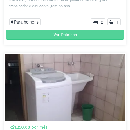
trabalhador e estudante ,tem no apa...
Para homens
2
1
Ver Detalhes
R$1.250,00 por mês