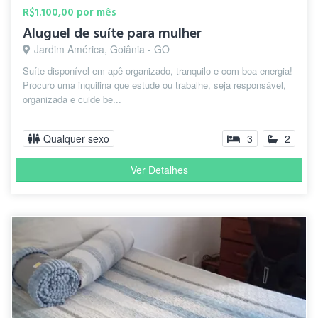
R$1.100,00 por mês
Aluguel de suíte para mulher
Jardim América, Goiânia - GO
Suíte disponível em apê organizado, tranquilo e com boa energia!
Procuro uma inquilina que estude ou trabalhe, seja responsável,
organizada e cuide be...
Qualquer sexo
3
2
Ver Detalhes