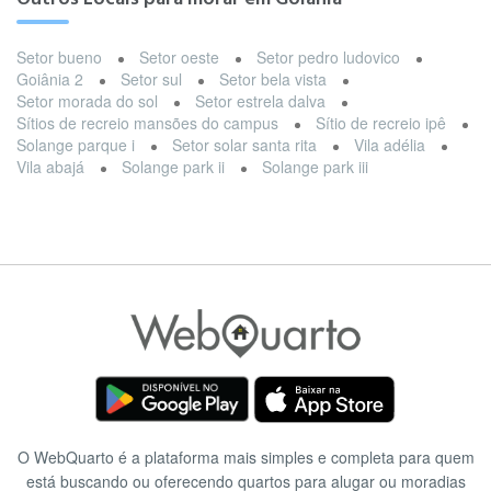
Setor bueno
Setor oeste
Setor pedro ludovico
Goiânia 2
Setor sul
Setor bela vista
Setor morada do sol
Setor estrela dalva
Sítios de recreio mansões do campus
Sítio de recreio ipê
Solange parque i
Setor solar santa rita
Vila adélia
Vila abajá
Solange park ii
Solange park iii
O WebQuarto é a plataforma mais simples e completa para quem
está buscando ou oferecendo quartos para alugar ou moradias