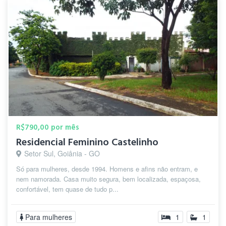
R$790,00 por mês
Residencial Feminino Castelinho
Setor Sul, Goiânia - GO
Só para mulheres, desde 1994. Homens e afins não entram, e
nem namorada. Casa muito segura, bem localizada, espaçosa,
confortável, tem quase de tudo p...
Para mulheres
1
1