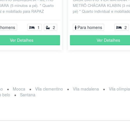
RA (5 minutos a pé). * Quarto
METRÔ CHÁCARA KLABIN (3 mi
al e mobiliado para RAPAZ
pé) * Quarto individual e mobiliad
 para rapazes / senhores); *
RAPAZ (somente para rapazes /
rdi...
senhores); * Some...
 homens
1
2
Para homens
2
Ver Detalhes
Ver Detalhes
ão
Mooca
Vila clementino
Vila madalena
Vila olímpi
 belo
Santana