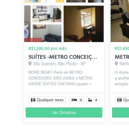
R$1.290,00 por mês
R$1.45
SUÍTES -METRO CONCEIÇÃO/ SÃO JUDAS e METRO SAÚDE
Vila Guarani, São Paulo - SP
Sant
MORE BEM!!! Perto do METRO
O Aloha
CONCEIÇÃO/ SÃO JUDAS e METRO
e acolh
SAÚDE SUITES CAETANO:(quarto +
estação
WC) Suítes individuais, privativas, e
localiza
mobiliadas com cama...
cone...
Qualquer sexo
4
4
Qu
Ver Detalhes