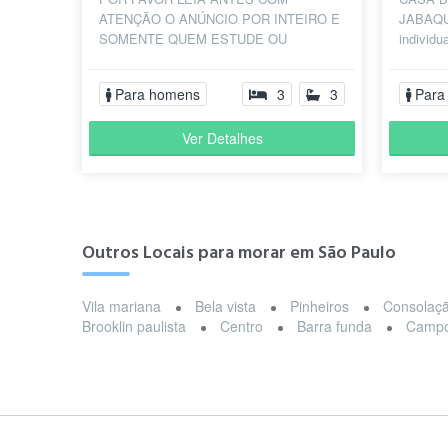
ATENÇÃO O ANÚNCIO POR INTEIRO E
JABAQUA
SOMENTE QUEM ESTUDE OU
individu
TRABALHE FORA INTEGRAL -
(somente
MASCULINO ATÉ 33 ANOS - ENTENDA
Temos ja
Para homens
3
3
Para
EU ANUNCIANT...
Ver Detalhes
Outros Locais para morar em São Paulo
Vila mariana
Bela vista
Pinheiros
Consolaç
Brooklin paulista
Centro
Barra funda
Campo