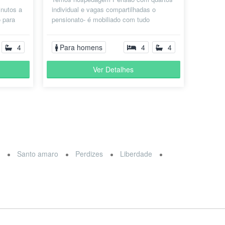
nutos a
individual e vagas compartilhadas o
o para
pensionato- é mobiliado com tudo
incluído, agua luz, gás ,cozinha
,lavande...
4
Para homens
4
4
Ver Detalhes
a
Santo amaro
Perdizes
Liberdade