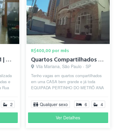
R$400,00 por mês
Unidade Higienópolis 1 | Rua Dona Antônia de Queirós, 462
Quartos Compartilhados Prox Av Paulista
Vila Mariana, São Paulo - SP
alizada
Tenho vagas em quartos compartilhados
adas e
em uma CASA bem grande e já toda
a Rua
EQUIPADA PERTINHO DO METRÔ ANA
r...
ROSA! (Linha Azul/VERDE - PERTO DA
AV PAULISTA)...
2
Qualquer sexo
6
4
Ver Detalhes