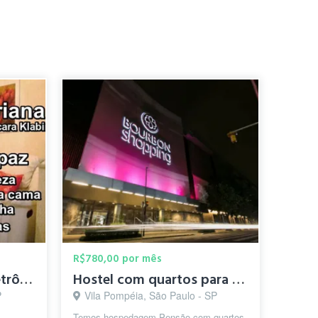
R$780,00 por mês
Quarto individual - Metrô Chácara Klabin
Hostel com quartos para alugar mensal, mobiliado Trem Lapa
P
Vila Pompéia, São Paulo - SP
Temos hospedagem Pensão com quartos