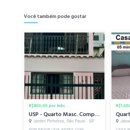
Você também pode gostar
R$800,00 por mês
R$1.00
USP - Quarto Masc. Compartilhado Jd. Bonfiglioli - Butantã
Jardim Pinheiros, São Paulo - SP
Jaba
POR FAVOR LEIA ANTES COM
CASA B