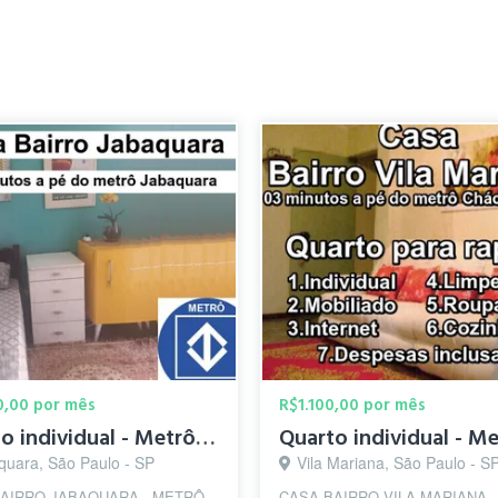
0,00 por mês
R$1.100,00 por mês
Quarto individual - Metrô Jabaquara
quara, São Paulo - SP
Vila Mariana, São Paulo - S
AIRRO JABAQUARA - METRÔ
CASA BAIRRO VILA MARIANA -