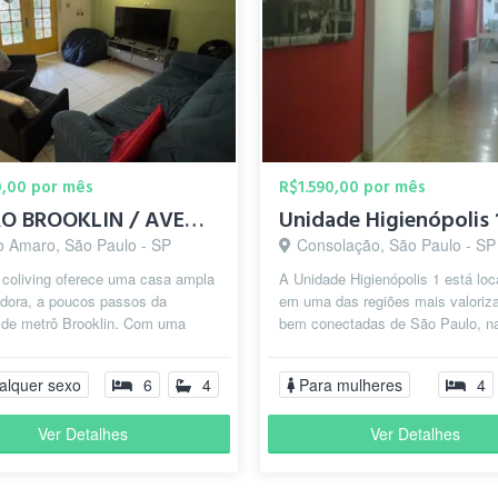
0,00 por mês
R$1.590,00 por mês
METRO BROOKLIN / AVENIDA SANTO AMARO - QUARTO BEM LOCALIZADO
o Amaro, São Paulo - SP
Consolação, São Paulo - SP
 coliving oferece uma casa ampla
A Unidade Higienópolis 1 está loc
edora, a poucos passos da
em uma das regiões mais valoriz
 de metrô Brooklin. Com uma
bem conectadas de São Paulo, n
ção privilegiada, você estará
Dona Antônia de Queirós, entre as 
alquer sexo
6
4
Para mulheres
4
Ver Detalhes
Ver Detalhes