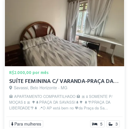
R$2.000,00 por mês
SUÍTE FEMININA C/ VARANDA-PRAÇA DA SAVASSI-PRAÇA LIBERDADE
Savassi, Belo Horizonte - MG
🏩 APARTAMENTO COMPARTILHADO 🏩 🎀🌷SOMENTE P/
MOÇAS🌷🎀 🌳🌲PRAÇA DA SAVASSI🌲🌳 🌲🌴PRAÇA DA
LIBERDADE🌴🌲 📍O AP está bem no 💖da Praça da Sa...
Para mulheres
5
3