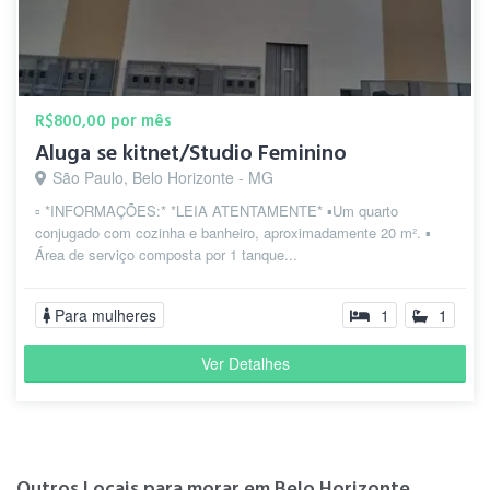
R$800,00 por mês
Aluga se kitnet/Studio Feminino
São Paulo, Belo Horizonte - MG
▫️ *INFORMAÇÕES:* *LEIA ATENTAMENTE* ▪️Um quarto
conjugado com cozinha e banheiro, aproximadamente 20 m². ▪️
Área de serviço composta por 1 tanque...
Para mulheres
1
1
Ver Detalhes
Outros Locais para morar em Belo Horizonte