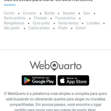
Centro
Cruzeiro
Buritis
Savassi
Sion
Santo antônio
Floresta
Funcionários
Mangabeiras
Ouro preto
Santa tereza
Lourdes
São pedro
Carlos prates
Prado
Estoril
O WebQuarto é a plataforma mais simples e completa para quem
está buscando ou oferecendo quartos para alugar ou moradias
compartilhadas. Em poucos passos, você encontra o lugar
perfeito para morar com seu colega de quarto ideal.