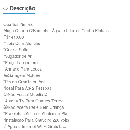
Descrição
Quartos Pinhais
Aluga Quarto C/Banheiro, Água e Internet Centro Pinhais
R$1410,00
**Leia Com Atenção!
*Quarto Suíte
*Sugador de Ar
*Preço Lançamento
*Armário Para Louça
🏍️Garagem Moto🏍️
*Pía de Granito ou Aço
*Ideal Para Até 2 Pessoas
😁Não Possui Mobília😁
*Antena TV Para Quartos Térreo
🙀Não Aceita Pet e Nem Criança
*Prateleiras Acima e Abaixo da Pía
*Instalação Para Chuveiro 220 volts
💧Água e Internet Wi-Fi Gratuita💻