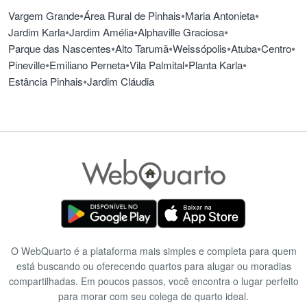
•
•
•
Vargem Grande
Área Rural de Pinhais
Maria Antonieta
•
•
•
Jardim Karla
Jardim Amélia
Alphaville Graciosa
•
•
•
•
•
Parque das Nascentes
Alto Tarumã
Weissópolis
Atuba
Centro
•
•
•
•
Pineville
Emiliano Perneta
Vila Palmital
Planta Karla
•
Estância Pinhais
Jardim Cláudia
O WebQuarto é a plataforma mais simples e completa para quem
está buscando ou oferecendo quartos para alugar ou moradias
compartilhadas. Em poucos passos, você encontra o lugar perfeito
para morar com seu colega de quarto ideal.