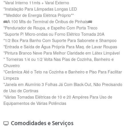
*Varal Interno 11mts + Varal Externo
*Instalação Para Lâmpadas Longas LED
**Medidor de Energia Elétrica Próprio**
🚌A 100 Mts do Terminal de Ônibus de Pinhais🚌
*Pendurador de Roupa, e Espelho Com Porta Treco
*Suporte P/ Micro-ondas ou Forno Elétrico Tomada 20A
*1/2 Box Para Banho Com Suporte Para Sabonete e Shampoo
*Entrada e Saída de Água Própria Para Maq. de Lavar Roupas
*Pintura Branco Neve Para Melhor Claridade em Látex Limpável
* Torneiras 1/4 ou 1/2 Volta Nas Pías de Cozinha, Banheiro e
Chuveiro
*Cerâmica Até o Teto na Cozinha e Banheiro e Piso Para Facilitar
Limpeza
*Janela em Alumínio 3 Folhas Já Com Black-Out, Não Precisando
de Uso de Cortinas
*Várias Tomadas Elétricas de 10 e 20 Ampéres Para Uso de
Equipamentos de Várias Potências
Comodidades e Serviços