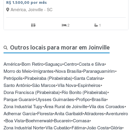
R$ 1.500,00 por mês
América, Joinville - SC
2
1
Outros locais para morar em Joinville
•
•
•
•
•
América
Bom Retiro
Saguaçu
Centro
Costa e Silva
•
•
•
•
Morro do Meio
Imigrantes
Nova Brasília
Paranaguamirim
•
•
•
Petrópolis
Pirabeiraba (Pirabeiraba)
Santa Catarina
•
•
•
•
Santo Antônio
São Marcos
Vila Nova
Espinheiros
•
•
Dona Francisca (Pirabeiraba)
Rio Bonito (Pirabeiraba)
•
•
•
•
Parque Guarani
Ulysses Guimarães
Profipo
Brasília
•
•
•
Zona Industrial Tupy
Área Rural de Joinville
Vila dos Coroados
•
•
•
•
Adhemar Garcia
Floresta
Anita Garibaldi
Atiradores
Aventureiro
•
•
•
•
•
Boa Vista
Boehmerwald
Bucarein
Comasa
•
•
•
•
•
Zona Industrial Norte
Vila Cubatão
Fátima
João Costa
Glória