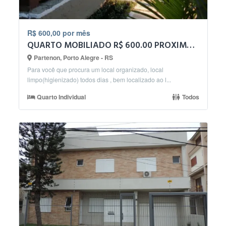
R$ 600,00 por mês
QUARTO MOBILIADO R$ 600.00 PROXIMO UFRGS,UERGS ,ACISP..
Partenon, Porto Alegre - RS
Para você que procura um local organizado, local
limpo(higienizado) todos dias , bem localizado ao l...
Quarto Individual
Todos