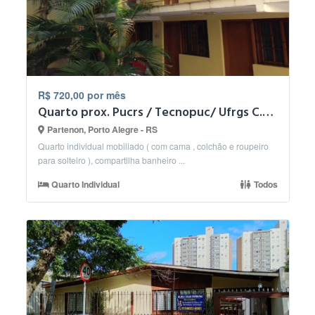
R$ 720,00 por mês
Quarto prox. Pucrs / Tecnopuc/ Ufrgs C.do Vale, Ceee
Partenon, Porto Alegre - RS
Quarto individual mobiliado ( com cama , colchão e roupeiro
para solteiro ), compartilha banheiro ...
Quarto Individual
Todos