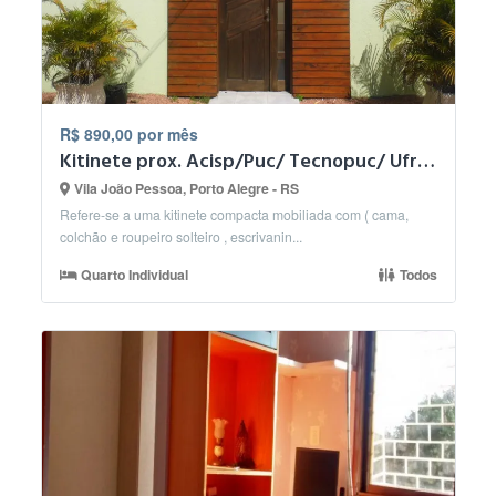
R$ 890,00 por mês
Kitinete prox. Acisp/Puc/ Tecnopuc/ Ufrgs C. do Vale
Vila João Pessoa, Porto Alegre - RS
Refere-se a uma kitinete compacta mobiliada com ( cama,
colchão e roupeiro solteiro , escrivanin...
Quarto Individual
Todos