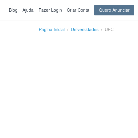
Blog
Ajuda
Fazer Login
Criar Conta
Quero Anunciar
Página Inicial
Universidades
UFC