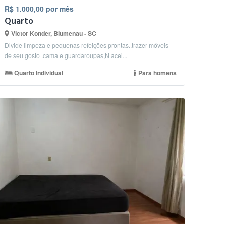
R$ 1.000,00 por mês
Quarto
Victor Konder, Blumenau - SC
Divide limpeza e pequenas refeições prontas..trazer móveis
de seu gosto .cama e guardaroupas,N acei...
Quarto Individual
Para homens