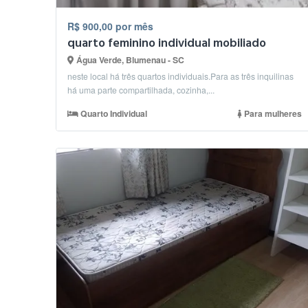
R$ 900,00 por mês
quarto feminino individual mobiliado
Água Verde, Blumenau - SC
neste local há três quartos individuais.Para as três inquilinas
há uma parte compartilhada, cozinha,...
Quarto Individual
Para mulheres