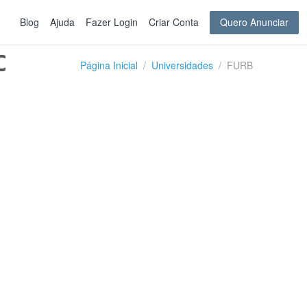
Blog
Ajuda
Fazer Login
Criar Conta
Quero Anunciar
C
Página Inicial
Universidades
FURB