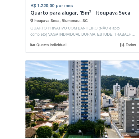
R$ 1.220,00 por mês
Quarto para alugar, 15m² - Itoupava Seca
Itoupava Seca, Blumenau - SC
QUARTO PRIVATIVO COM BANHEIRO (NÃO é apto
completo) VAGA INDIVIDUAL DURMA, ESTUDE, TRABALHE
E VIVA E...
Quarto Individual
Todos