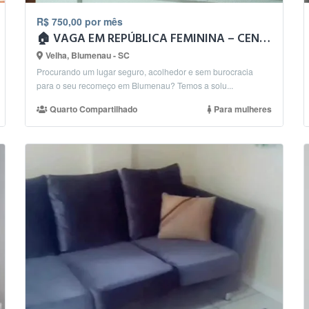
R$ 750,00 por mês
🏠 VAGA EM REPÚBLICA FEMININA – CENTRO DE BLUMENAU 🌸
Velha, Blumenau - SC
Procurando um lugar seguro, acolhedor e sem burocracia
para o seu recomeço em Blumenau? Temos a solu...
Quarto Compartilhado
Para mulheres