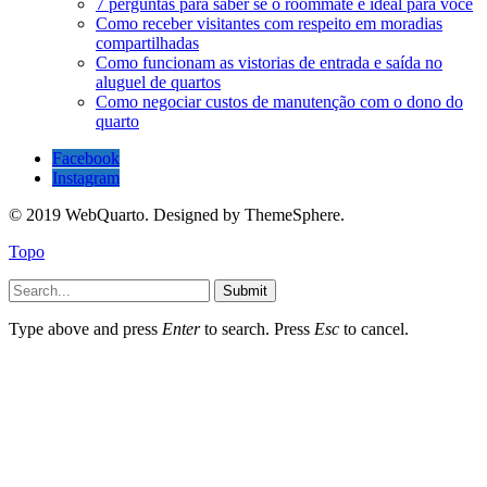
7 perguntas para saber se o roommate é ideal para você
Como receber visitantes com respeito em moradias
compartilhadas
Como funcionam as vistorias de entrada e saída no
aluguel de quartos
Como negociar custos de manutenção com o dono do
quarto
Facebook
Instagram
© 2019 WebQuarto. Designed by ThemeSphere.
Topo
Submit
Type above and press
Enter
to search. Press
Esc
to cancel.