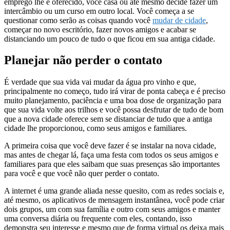
emprego lhe é oferecido, você casa ou até mesmo decide fazer um
intercâmbio ou um curso em outro local. Você começa a se
questionar como serão as coisas quando você
mudar de cidade
,
começar no novo escritório, fazer novos amigos e acabar se
distanciando um pouco de tudo o que ficou em sua antiga cidade.
Planejar não perder o contato
É verdade que sua vida vai mudar da água pro vinho e que,
principalmente no começo, tudo irá virar de ponta cabeça e é preciso
muito planejamento, paciência e uma boa dose de organização para
que sua vida volte aos trilhos e você possa desfrutar de tudo de bom
que a nova cidade oferece sem se distanciar de tudo que a antiga
cidade lhe proporcionou, como seus amigos e familiares.
A primeira coisa que você deve fazer é se instalar na nova cidade,
mas antes de chegar lá, faça uma festa com todos os seus amigos e
familiares para que eles saibam que suas presenças são importantes
para você e que você não quer perder o contato.
A internet é uma grande aliada nesse quesito, com as redes sociais e,
até mesmo, os aplicativos de mensagem instantânea, você pode criar
dois grupos, um com sua família e outro com seus amigos e manter
uma conversa diária ou frequente com eles, contando, isso
demonstra seu interesse e mesmo que de forma virtual os deixa mais