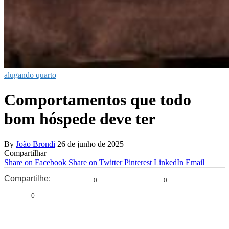
alugando quarto
Comportamentos que todo
bom hóspede deve ter
By
João Brondi
26 de junho de 2025
Compartilhar
Share on Facebook
Share on Twitter
Pinterest
LinkedIn
Email
Compartilhe:
0
0
0