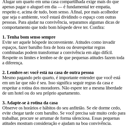
Alugar um quarto em uma casa compartilhada exige mais do que
apenas pagar o aluguel em dia — é fundamental ter empatia,
respeito e, acima de tudo, bom senso. Afinal, por mais acolhedor
que seja o ambiente, você estará dividindo o espaço com outras
pessoas. Para ajudar na convivência, separamos algumas dicas de
comportamento que todo bom hóspede deve ter. Confira:
1. Tenha bom senso sempre
Evite ser aquele hóspede inconveniente. Atitudes como invadir
espaços, fazer barulho fora de hora ou desrespeitar regras
combinadas podem transformar a convivência em algo difícil.
Respeite os limites e lembre-se de que pequenas atitudes fazem toda
a diferença.
2. Lembre-se: você está na casa de outra pessoa
Mesmo pagando pelo quarto, é importante entender que você está
em um lar que não é seu. Isso significa seguir regras da casa e
respeitar a rotina dos moradores. Não espere ter a mesma liberdade
de um hotel ou do seu próprio apartamento.
3. Adapte-se à rotina da casa
Observe os horários e hábitos do seu anfitrião. Se ele dorme cedo,
evite chegar tarde com barulho. Se você precisa sair muito cedo para
trabalhar, procure se arrumar de forma silenciosa. Essas pequenas
atitudes mostram consideração e ajudam na boa convivência.