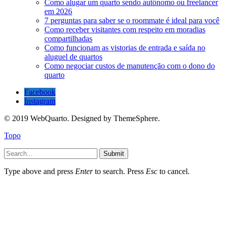
Como alugar um quarto sendo autônomo ou freelancer
em 2026
7 perguntas para saber se o roommate é ideal para você
Como receber visitantes com respeito em moradias
compartilhadas
Como funcionam as vistorias de entrada e saída no
aluguel de quartos
Como negociar custos de manutenção com o dono do
quarto
Facebook
Instagram
© 2019 WebQuarto. Designed by ThemeSphere.
Topo
Submit
Type above and press
Enter
to search. Press
Esc
to cancel.