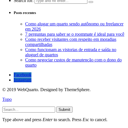
Search for:
Posts recentes
Como alugar um quarto sendo autônomo ou freelancer
em 2026
7 perguntas para saber se o roommate é ideal para você
Como receber visitantes com respeito em moradias
compartilhadas
Como funcionam as vistorias de entrada e saída no
aluguel de quartos
Como negociar custos de manutenção com o dono do
quarto
Facebook
Instagram
© 2019 WebQuarto. Designed by ThemeSphere.
Topo
Submit
Type above and press
Enter
to search. Press
Esc
to cancel.