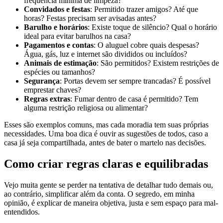
frequência mínima de limpeza?
Convidados e festas
: Permitido trazer amigos? Até que
horas? Festas precisam ser avisadas antes?
Barulho e horários
: Existe toque de silêncio? Qual o horário
ideal para evitar barulhos na casa?
Pagamentos e contas
: O aluguel cobre quais despesas?
Água, gás, luz e internet são divididos ou incluídos?
Animais de estimação
: São permitidos? Existem restrições de
espécies ou tamanhos?
Segurança
: Portas devem ser sempre trancadas? É possível
emprestar chaves?
Regras extras
: Fumar dentro de casa é permitido? Tem
alguma restrição religiosa ou alimentar?
Esses são exemplos comuns, mas cada moradia tem suas próprias
necessidades. Uma boa dica é ouvir as sugestões de todos, caso a
casa já seja compartilhada, antes de bater o martelo nas decisões.
Como criar regras claras e equilibradas
Vejo muita gente se perder na tentativa de detalhar tudo demais ou,
ao contrário, simplificar além da conta. O segredo, em minha
opinião, é explicar de maneira objetiva, justa e sem espaço para mal-
entendidos.