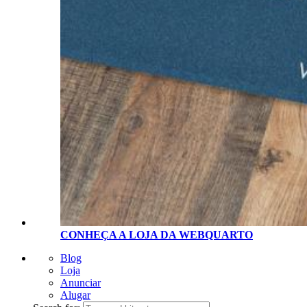
CONHEÇA A LOJA D
A
WEBQUARTO
Blog
Loja
Anunciar
Alugar