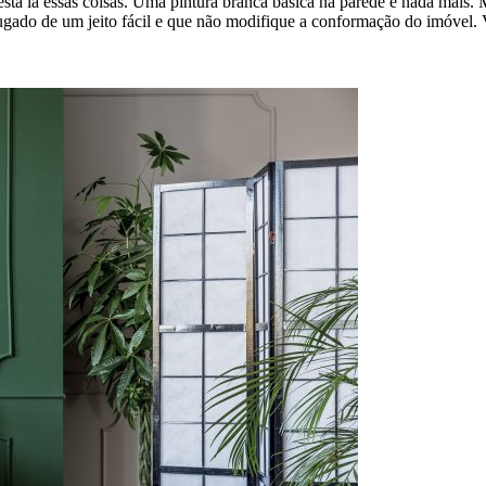
tá lá essas coisas. Uma pintura branca básica na parede e nada mais. 
lugado de um jeito fácil e que não modifique a conformação do imóvel. 