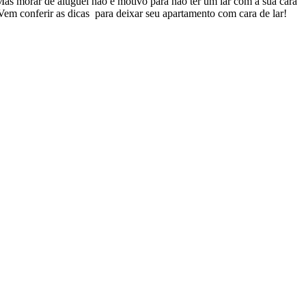
Mas morar de aluguel não é motivo para não ter um lar com a sua cara
Vem conferir as dicas para deixar seu apartamento com cara de lar!