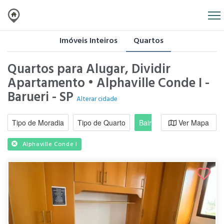
Imóveis Inteiros
Quartos
Quartos para Alugar, Dividir
Apartamento • Alphaville Conde I -
Barueri - SP
Alterar cidade
Tipo de Moradia
Tipo de Quarto
Bairro / Região
Ver Mapa
Moradi
Alphaville Conde I