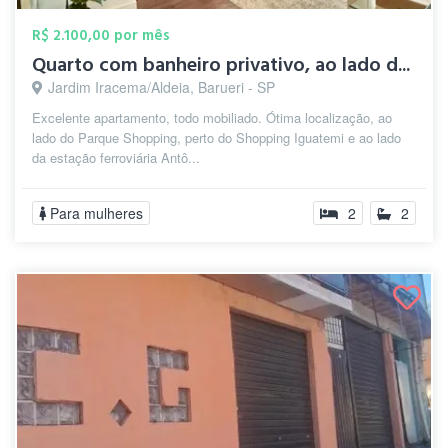
R$ 2.100,00 por mês
Quarto com banheiro privativo, ao lado d...
Jardim Iracema/Aldeia, Barueri - SP
Excelente apartamento, todo mobiliado. Ótima localização, ao
lado do Parque Shopping, perto do Shopping Iguatemi e ao lado
da estação ferroviária Antô...
Para mulheres
2
2