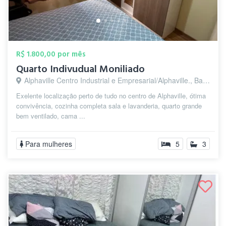
R$ 1.800,00 por mês
Quarto Indivudual Moniliado
Alphaville Centro Industrial e Empresarial/Alphaville., Barueri - SP
Exelente localização perto de tudo no centro de Alphaville, ótima
convivência, cozinha completa sala e lavanderia, quarto grande
bem ventilado, cama ...
Para mulheres
5
3