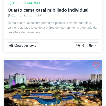
R$ 1.300,00 por mês
Quarto cama casal mibiliado individual
Centro, Barueri - SP
Ótimo quarto, excelente para uma pessoa, cozinha completa,
banheiro ao lado lavandeira e área de intertenimento . Ao lado da
prefeitura de Barueri e e...
Qualquer sexo
6
4