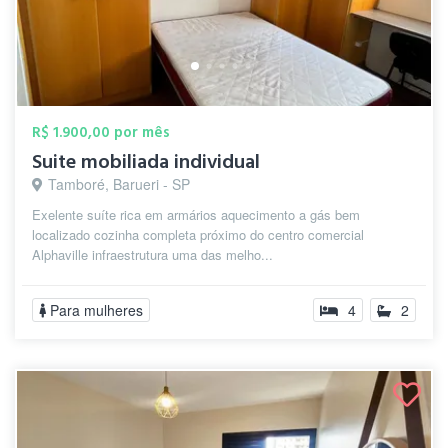
R$ 1.900,00 por mês
Suite mobiliada individual
Tamboré, Barueri - SP
Exelente suíte rica em armários aquecimento a gás bem
localizado cozinha completa próximo do centro comercial
Alphaville infraestrutura uma das melho...
Para mulheres
4
2