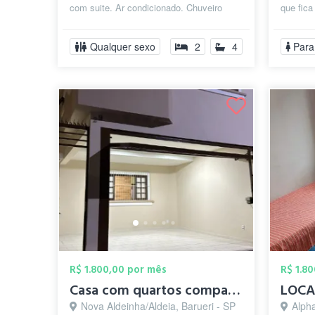
com suite. Ar condicionado. Chuveiro
que fica
quente. Móveis planejados. Cozinha
Alphavil
comparti...
Qualquer sexo
2
4
Para
R$ 1.800,00 por mês
R$ 1.8
Casa com quartos compartilhados em excel...
Nova Aldeinha/Aldeia, Barueri - SP
Alphaville