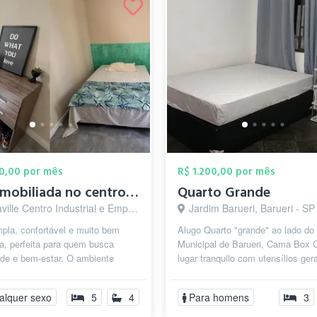
00,00 por mês
R$ 1.200,00 por mês
suite mobiliada no centro de Alphaville
Quarto Grande
 Centro Industrial e Empresarial/Alphaville., Barueri - SP
Jardim Barueri, Barueri - SP
pla, confortável e muito bem
Alugo Quarto "grande" ao lado do
a, perfeita para quem busca
Municipal de Barueri, Cama Box 
ade e bem-estar. O ambiente
lugar tranquilo com utensílios ger
om cama de casal, armário
Inclusas whatsapp 984845222
o...
alquer sexo
5
4
Para homens
3