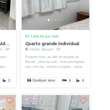
R$ 1.450,00 por mês
Quarto mobiliado na Aldeia de Barueri
Quarto grande individual
ri - SP
Centro, Barueri - SP
 quem
Exelente local, ao lado da estação de
Barueri , perto de tudo , local previlegiado
eiro,
com infra top, cozinha completa , vários
eiro
banheiros , ônibus para qu...
2
Qualquer sexo
6
4