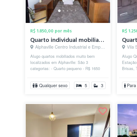
R$ 1.850,00 por mês
R$ 1.2
Quarto individual mobiliado no centro de...
Quart
Alphaville Centro Industrial e Empresarial/Alphaville., Barueri - SP
Vila 
Alugo quartos mobiliados muito bem
Alugo Qu
localizados em Alphaville: São 3
Estação
categorias: - Quarto pequeno - R$ 1650
Brisas, 
TUDO INCLUSO (inclusive diarista) -
Mercado
Quar...
...
Qualquer sexo
5
3
Para