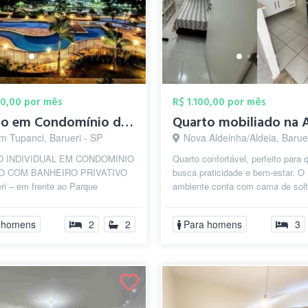
00,00 por mês
R$ 1.100,00 por mês
Quarto em Condomínio de Alto Padrão Baru...
m Tupanci, Barueri - SP
Nova Aldeinha/Aldeia, Barue
 INDIVIDUAL EM CONDOMINIO
Quarto confortável, perfeito para
O COM BANHEIRO PRIVATIVO
busca praticidade e bem-estar. O
ri – em frente ao Parque
ambiente conta com cama de solt
al 📌 Menos de 5km de Alphaville
armário, mesa de trabalho, e banh
l 📅 ...
co...
 homens
2
2
Para homens
3