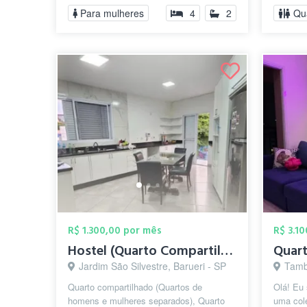
200,0...
...
Para mulheres
4
2
Qu
R$ 1.300,00 por mês
R$ 3.1
Hostel (Quarto Compartilhado) - Feminino...
Jardim São Silvestre, Barueri - SP
Tamb
Quarto compartilhado (Quartos de
Olá! Eu
homens e mulheres separados), Quarto
uma cole