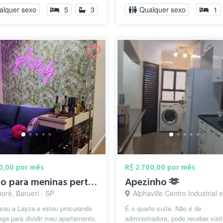
alquer sexo
5
3
Qualquer sexo
1
00,00 por mês
R$ 2.700,00 por mês
Quarto para meninas pertinho do Mackenzi...
Apezinho 🫶
oré, Barueri - SP
Alphaville Centro Industrial e Empresarial/Alphaville., B
 sou a Layza e estou procurando
É o quarto suíte. Não é de
ga para dividir meu apartamento,
administradora, pode receber visi