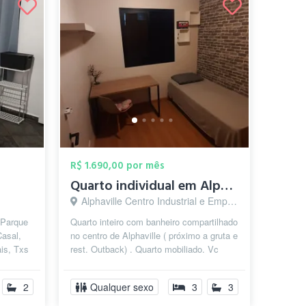
R$ 1.690,00 por mês
Quarto individual em Alphaville (CENTRO ...
Alphaville Centro Industrial e Empresarial/Alphaville., Barueri - SP
 Parque
Quarto inteiro com banheiro compartilhado
Casal,
no centro de Alphaville ( próximo a gruta e
ais, Txs
rest. Outback) . Quarto mobiliado. Vc
poderá utilizar a cozinha ...
2
Qualquer sexo
3
3