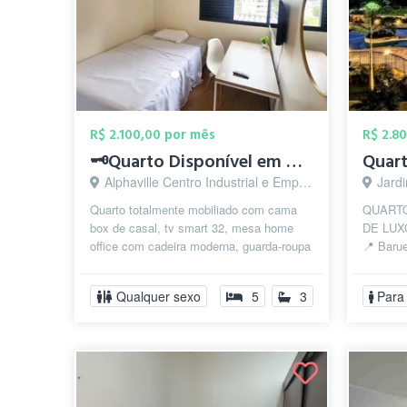
R$ 2.100,00 por mês
R$ 2.8
🗝️Quarto Disponível em Alphaville ✅
Alphaville Centro Industrial e Empresarial/Alphaville., Barueri - SP
Jardi
Quarto totalmente mobiliado com cama
QUARTO
box de casal, tv smart 32, mesa home
DE LUX
office com cadeira moderna, guarda-roupa
📍 Barue
planejado. ⚠️ Incluso Limpeza (in...
Municip
Comercia
Qualquer sexo
5
3
Para