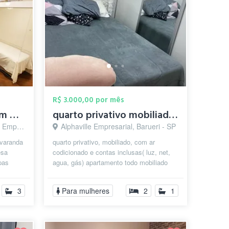
R$ 3.000,00 por mês
🗝️Quarto Disponível em Alphaville ✅
quarto privativo mobiliado com ar condic...
arueri - SP
Alphaville Empresarial, Barueri - SP
 varanda
quarto privativo, mobiliado, com ar
esa
codicionado e contas inclusas( luz, net,
pas
agua, gás) apartamento todo mobiliado
l...
podendo usar tudo .maquina de lavar...
3
Para mulheres
2
1