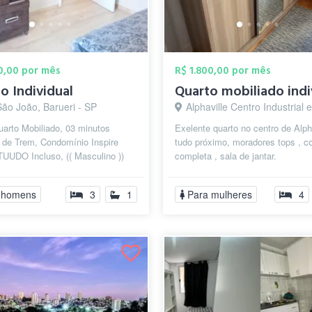
50,00 por mês
R$ 1.800,00 por mês
o Individual
São João, Barueri - SP
Alphaville Centro Industrial e Empresarial/Alphaville., B
arto Mobiliado, 03 minutos
Exelente quarto no centro de Alpha
 de Trem, Condomínio Inspire
tudo próximo, moradores tops , c
TUUDO Incluso, (( Masculino ))
completa , sala de jantar.
 a 2 minutos, Ótima Localização,
 homens
3
1
Para mulheres
4