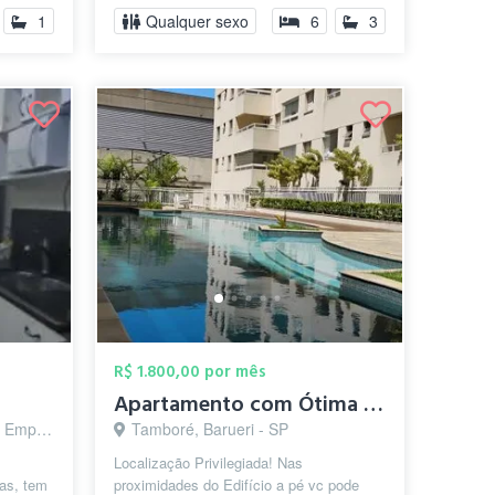
1
Qualquer sexo
6
3
R$ 1.800,00 por mês
Apartamento com Ótima Localização
arueri - SP
Tamboré, Barueri - SP
Localização Privilegiada! Nas
tas, tem
proximidades do Edifício a pé vc pode