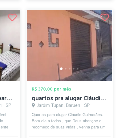
R$ 370,00 por mês
Quarto n°01 - Pronto para morar: Quarto ...
quartos pra alugar Cláudio Guimarães
i - SP
Jardim Tupan, Barueri - SP
vel -
Quartos para alugar Cláudio Guimarães.
lo.
Bom dia a todos , que Deus abençoe o
iente
recomeço de suas vidas , venha para um
ari...
lugar abençoado. Se você tem que r...