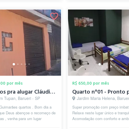
,00 por mês
R$ 650,00 por mês
quartos pra alugar Cláudio Guimarães
im Tupan, Barueri - SP
Jardim Maria Helena, Baruer
 Guimarães quartos . Bom dia a
Super promoção com preço imbatí
 que Deus abençoe o recomeço de
Relaxe neste lugar único e tranqui
as , venha para um lugar
Acomodação com conforto e amb
do. Se você tem que recomeçar ,
familiar. Quarto no Bairro Jardim M