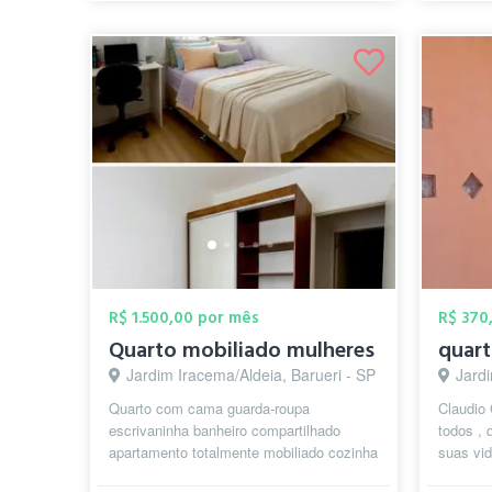
R$ 1.500,00 por mês
R$ 370
Quarto mobiliado mulheres
Jardim Iracema/Aldeia, Barueri - SP
Jard
Quarto com cama guarda-roupa
Claudio
escrivaninha banheiro compartilhado
todos ,
apartamento totalmente mobiliado cozinha
suas vid
completa vaga de garagem (a parte -
abençoa