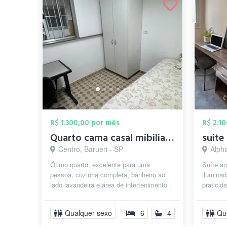
R$ 1.300,00 por mês
R$ 2.1
Quarto cama casal mibiliado individual
Centro, Barueri - SP
Alphaville
Ótimo quarto, excelente para uma
Suíte am
pessoa, cozinha completa, banheiro ao
iluminad
lado lavandeira e área de intertenimento .
praticid
Ao lado da prefeitura de Barueri e e...
conta c
espaços
Qualquer sexo
6
4
Qu