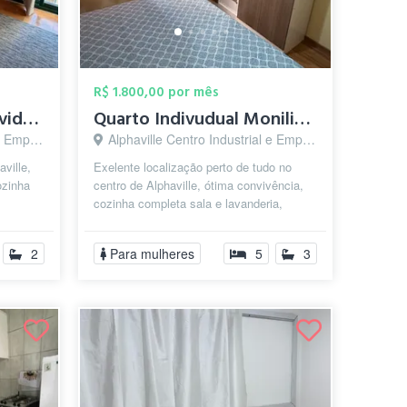
R$ 1.800,00 por mês
Quarto mobiliado individual
Quarto Indivudual Moniliado
arueri - SP
Alphaville Centro Industrial e Empresarial/Alphaville., Barueri - SP
ville,
Exelente localização perto de tudo no
ozinha
centro de Alphaville, ótima convivência,
cozinha completa sala e lavanderia,
quarto grande bem ventilado, cama ...
2
Para mulheres
5
3