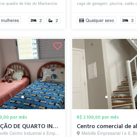
 na quadra de trás do Mackenzie
vaga de garagem, piscina, salão 
le. O apartamento foi ...
festas, churrasqueira e academia
apezinh...
 mulheres
2
2
Qualquer sexo
3
00,00 por mês
R$ 2.100,00 por mês
LOCAÇÃO DE QUARTO INDIVIDUAL
 Centro Industrial e Empresarial/Alphaville., Barueri - SP
Melville Empresarial I e II, Barue