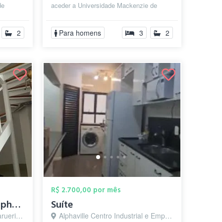
de
aceder a Universidade Mackenzie de
. É um
Medicina,Supermercado
Atacadão,Shooping Tamboré...
2
Para homens
3
2
R$ 2.700,00 por mês
Centro comercial de alphaville
Suíte
ri - SP
Alphaville Centro Industrial e Empresarial/Alphaville., Barueri - SP