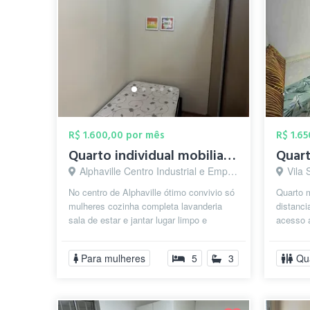
R$ 1.600,00 por mês
R$ 1.6
Quarto individual mobiliado
Alphaville Centro Industrial e Empresarial/Alphaville., Barueri - SP
Vila 
No centro de Alphaville ótimo convivio só
Quarto 
mulheres cozinha completa lavanderia
distanci
sala de estar e jantar lugar limpo e
acesso a
organizado
pelo IG
Para mulheres
5
3
Qu