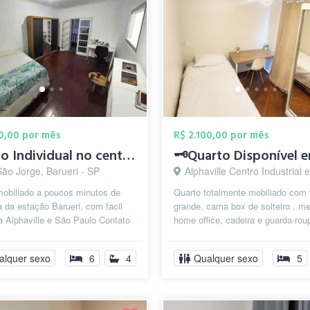
50,00 por mês
R$ 2.100,00 por mês
Quarto Individual no centro de Barueri
São Jorge, Barueri - SP
Alphaville Centro Industrial e Empresarial/Alphaville., B
mobiliado a poucos minutos de
Quarto totalmente mobiliado com
a da estação Barueri, com facil
grande, cama box de solteiro , m
 Alphaville e São Paulo Contato
home office, cadeira e guarda-rou
 @QuartoAluguel
espelhado. ⚠️ Incluso Limpeza (inc
alquer sexo
6
4
Qualquer sexo
5