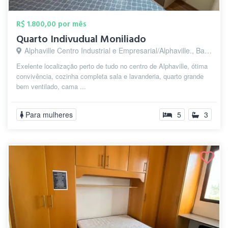
R$ 1.800,00 por mês
Quarto Indivudual Moniliado
Alphaville Centro Industrial e Empresarial/Alphaville., Barueri - SP
Exelente localização perto de tudo no centro de Alphaville, ótima
convivência, cozinha completa sala e lavanderia, quarto grande
bem ventilado, cama ...
Para mulheres
5
3