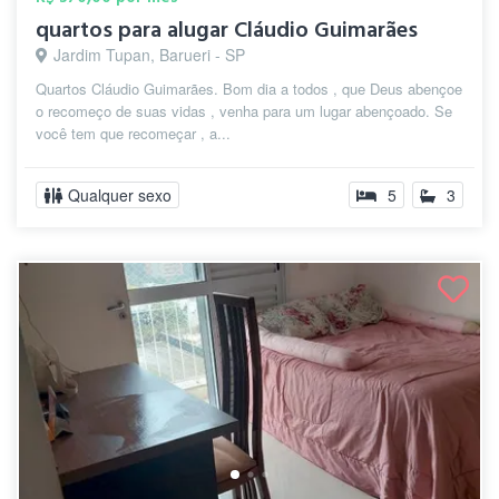
quartos para alugar Cláudio Guimarães
Jardim Tupan, Barueri - SP
Quartos Cláudio Guimarães. Bom dia a todos , que Deus abençoe
o recomeço de suas vidas , venha para um lugar abençoado. Se
você tem que recomeçar , a...
Qualquer sexo
5
3