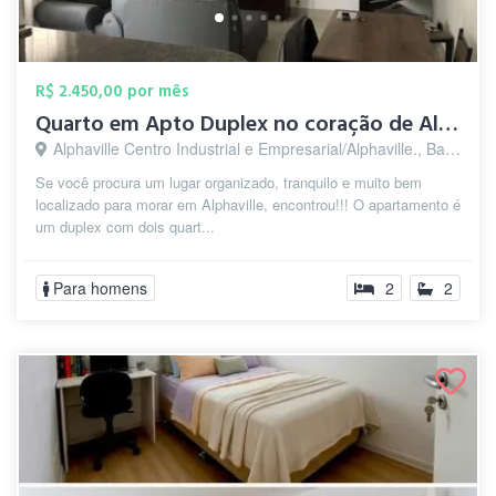
R$ 2.450,00 por mês
Quarto em Apto Duplex no coração de Alph...
Alphaville Centro Industrial e Empresarial/Alphaville., Barueri - SP
Se você procura um lugar organizado, tranquilo e muito bem
localizado para morar em Alphaville, encontrou!!! O apartamento é
um duplex com dois quart...
Para homens
2
2