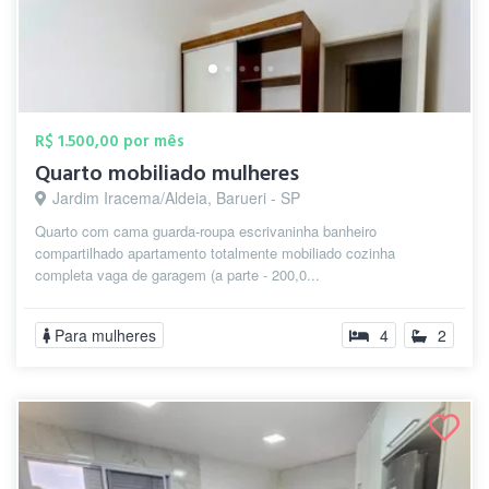
R$ 1.500,00 por mês
Quarto mobiliado mulheres
Jardim Iracema/Aldeia, Barueri - SP
Quarto com cama guarda-roupa escrivaninha banheiro
compartilhado apartamento totalmente mobiliado cozinha
completa vaga de garagem (a parte - 200,0...
Para mulheres
4
2