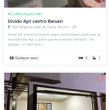
R$ 1.000,00 por mês
Divido Apt centro Barueri
Vila Sargento José de Paula, Barueri - SP
Divido Apt ambiente tranquilo seguro aconchegante pode usar as
dependências Apt, o quarto grande mobiliado individual , tem
garagem, no valor sera i...
Qualquer sexo
2
1