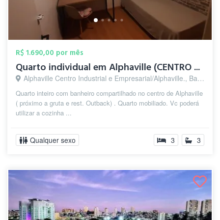
R$ 1.690,00 por mês
Quarto individual em Alphaville (CENTRO ...
Alphaville Centro Industrial e Empresarial/Alphaville., Barueri - SP
Quarto inteiro com banheiro compartilhado no centro de Alphaville
( próximo a gruta e rest. Outback) . Quarto mobiliado. Vc poderá
utilizar a cozinha ...
Qualquer sexo
3
3