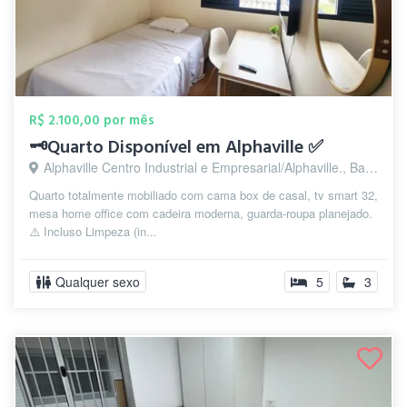
R$ 2.100,00 por mês
🗝️Quarto Disponível em Alphaville ✅
Alphaville Centro Industrial e Empresarial/Alphaville., Barueri - SP
Quarto totalmente mobiliado com cama box de casal, tv smart 32,
mesa home office com cadeira moderna, guarda-roupa planejado.
⚠️ Incluso Limpeza (in...
Qualquer sexo
5
3