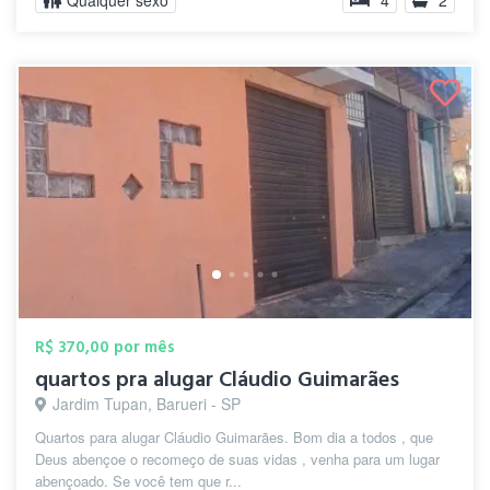
Qualquer sexo
4
2
R$ 370,00 por mês
quartos pra alugar Cláudio Guimarães
Jardim Tupan, Barueri - SP
Quartos para alugar Cláudio Guimarães. Bom dia a todos , que
Deus abençoe o recomeço de suas vidas , venha para um lugar
abençoado. Se você tem que r...