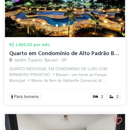
R$ 2.800,00 por mês
Quarto em Condomínio de Alto Padrão Baru...
Jardim Tupanci, Barueri - SP
QUARTO INDIVIDUAL EM CONDOMINIO DE LUXO COM
BANHEIRO PRIVATIVO 📍 Barueri – em frente ao Parque
Municipal 📌 Menos de 5km de Alphaville Comercial 📅 ...
Para homens
2
2