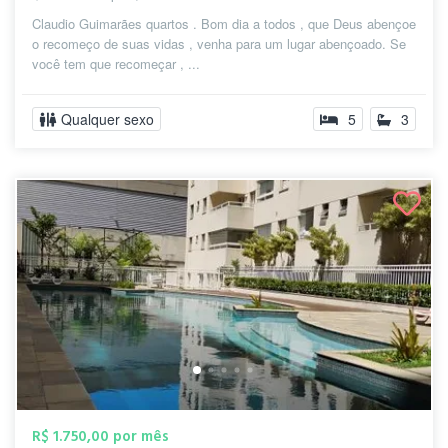
Claudio Guimarães quartos . Bom dia a todos , que Deus abençoe
o recomeço de suas vidas , venha para um lugar abençoado. Se
você tem que recomeçar , ...
Qualquer sexo
5
3
R$ 1.750,00 por mês