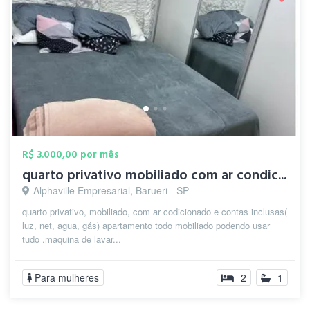
R$ 3.000,00 por mês
quarto privativo mobiliado com ar condic...
Alphaville Empresarial, Barueri - SP
quarto privativo, mobiliado, com ar codicionado e contas inclusas(
luz, net, agua, gás) apartamento todo mobiliado podendo usar
tudo .maquina de lavar...
Para mulheres
2
1