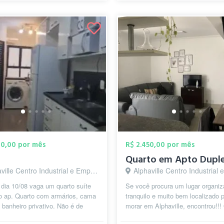
00,00 por mês
R$ 2.450,00 por mês
 Centro Industrial e Empresarial/Alphaville., Barueri - SP
Alphaville Centro Industrial e Empresarial/Alphaville., B
dia 10/08 vaga um quarto suíte
Se você procura um lugar organiz
o ap. Quarto com armários, cama
tranquilo e muito bem localizado 
banheiro privativo. Não é de
morar em Alphaville, encontrou!!!
radora, pode receber visit...
apartamento é um duplex com do