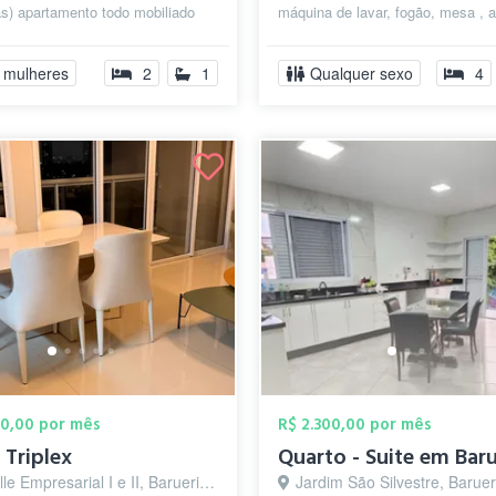
s) apartamento todo mobiliado
máquina de lavar, fogão, mesa , 
usar tudo .maquina de lavar...
e camas . Apartamento com m...
 mulheres
2
1
Qualquer sexo
4
00,00 por mês
R$ 2.300,00 por mês
 Triplex
Quarto - Suite em Baru
le Empresarial I e II, Barueri - SP
Jardim São Silvestre, Baruer