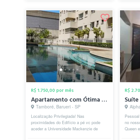
R$ 1.750,00 por mês
R$ 2.7
Apartamento com Ótima Localização
Suíte
Tamboré, Barueri - SP
Alphaville
Localização Privilegiada! Nas
Pessoal 
proximidades do Edifício a pé vc pode
no noss
aceder a Universidade Mackenzie de
Queen e 
Medicina,Supermercado
administ