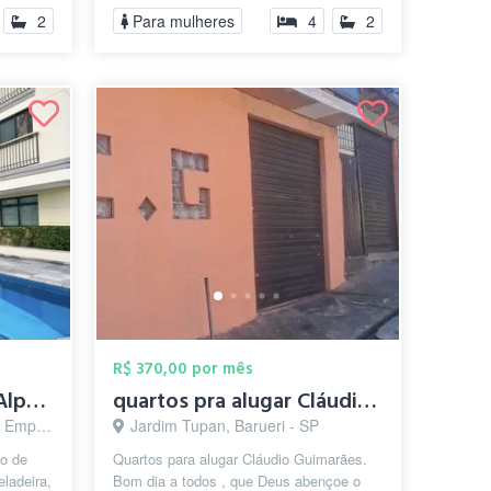
200,0...
2
Para mulheres
4
2
R$ 370,00 por mês
Quarto Individual em Alphaville
quartos pra alugar Cláudio Guimarães
arueri - SP
Jardim Tupan, Barueri - SP
ão de
Quartos para alugar Cláudio Guimarães.
eladeira,
Bom dia a todos , que Deus abençoe o