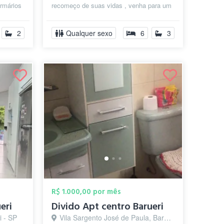
armários
recomeço de suas vidas , venha para um
lugar abençoado. Se você tem que r...
2
Qualquer sexo
6
3
R$ 1.000,00 por mês
eri
Divido Apt centro Barueri
i - SP
Vila Sargento José de Paula, Barueri - SP