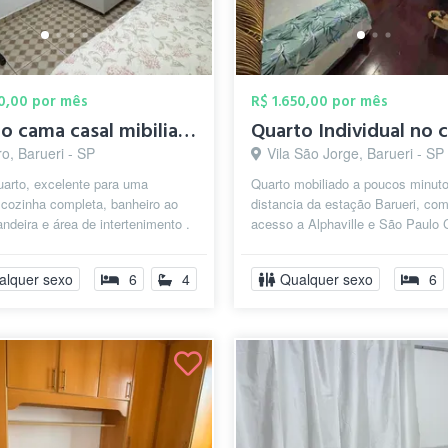
00,00 por mês
R$ 1.650,00 por mês
Quarto cama casal mibiliado individual
o, Barueri - SP
Vila São Jorge, Barueri - SP
uarto, excelente para uma
Quarto mobiliado a poucos minut
 cozinha completa, banheiro ao
distancia da estação Barueri, com
andeira e área de intertenimento .
acesso a Alphaville e São Paulo 
da prefeitura de Barueri e e...
pelo IG @QuartoAluguel
alquer sexo
6
4
Qualquer sexo
6