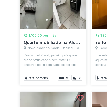
R$ 1.100,00 por mês
R$ 1.9
Quarto mobiliado na Aldeia de Barueri
Suite
Nova Aldeinha/Aldeia, Barueri - SP
Tamb
Quarto confortável, perfeito para quem
Exelente
busca praticidade e bem-estar. O
aquecim
ambiente conta com cama de solteiro,
cozinha
armário, mesa de trabalho, e banheiro
comercia
co...
das melh
Para homens
3
2
Para