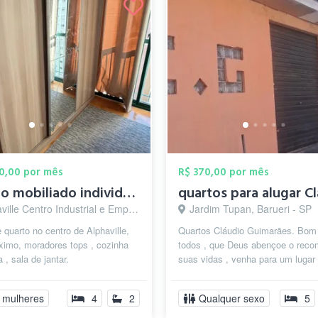
00,00 por mês
R$ 370,00 por mês
Quarto mobiliado individual
 Centro Industrial e Empresarial/Alphaville., Barueri - SP
Jardim Tupan, Barueri - SP
 quarto no centro de Alphaville,
Quartos Cláudio Guimarães. Bom 
ximo, moradores tops , cozinha
todos , que Deus abençoe o rec
 , sala de jantar.
suas vidas , venha para um lugar
abençoado. Se você tem que rec
a...
 mulheres
4
2
Qualquer sexo
5