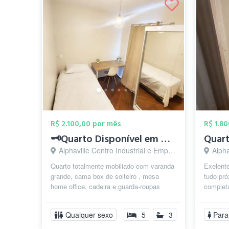
R$ 2.100,00 por mês
R$ 1.8
🗝️Quarto Disponível em Alphaville ✅
Alphaville Centro Industrial e Empresarial/Alphaville., Barueri - SP
Alphaville
Quarto totalmente mobiliado com varanda
Exelente
grande, cama box de solteiro , mesa
tudo pró
home office, cadeira e guarda-roupas
completa
espelhado. ⚠️ Incluso Limpeza (incl...
Qualquer sexo
5
3
Para