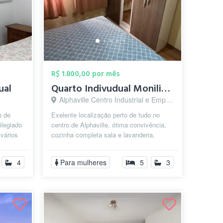
R$ 1.800,00 por mês
ual
Quarto Indivudual Moniliado
Alphaville Centro Industrial e Empresarial/Alphaville., Barueri - SP
o de
Exelente localização perto de tudo no
vilegiado
centro de Alphaville, ótima convivência,
 vários
cozinha completa sala e lavanderia,
quarto grande bem ventilado, cama ...
4
Para mulheres
5
3