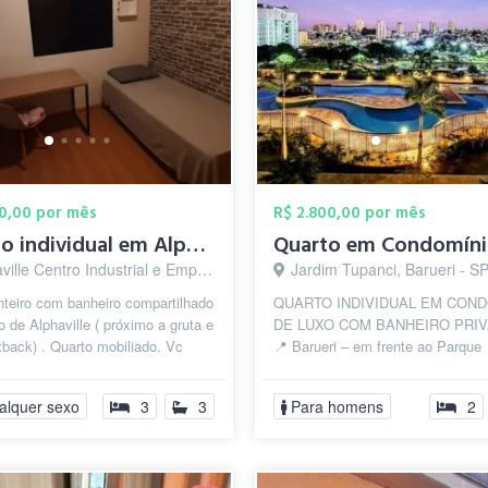
90,00 por mês
R$ 2.800,00 por mês
Quarto individual em Alphaville (CENTRO ...
 Centro Industrial e Empresarial/Alphaville., Barueri - SP
Jardim Tupanci, Barueri - S
nteiro com banheiro compartilhado
QUARTO INDIVIDUAL EM COND
o de Alphaville ( próximo a gruta e
DE LUXO COM BANHEIRO PRIV
tback) . Quarto mobiliado. Vc
📍 Barueri – em frente ao Parque
ilizar a cozinha ...
Municipal 📌 Menos de 5km de Alp
Comercial 📅 ...
alquer sexo
3
3
Para homens
2