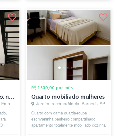
R$ 1.500,00 por mês
Quarto em Apto Duplex no coração de Alph...
Quarto mobiliado mulheres
arueri - SP
Jardim Iracema/Aldeia, Barueri - SP
ado,
Quarto com cama guarda-roupa
para
escrivaninha banheiro compartilhado
 O
apartamento totalmente mobiliado cozinha
is
completa vaga de garagem (a parte -