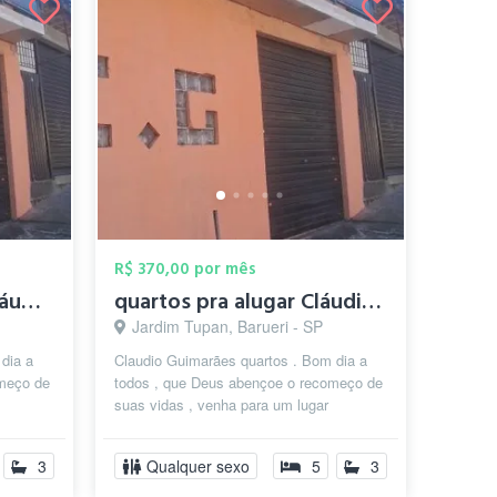
R$ 370,00 por mês
quartos para alugar Cláudio Guimarães
quartos pra alugar Cláudio Guimarães
Jardim Tupan, Barueri - SP
dia a
Claudio Guimarães quartos . Bom dia a
omeço de
todos , que Deus abençoe o recomeço de
suas vidas , venha para um lugar
omeçar ,
abençoado. Se você tem que recomeçar ,
...
3
Qualquer sexo
5
3