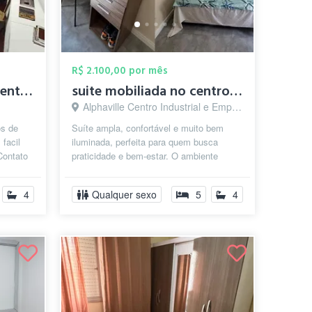
R$ 2.100,00 por mês
Quarto Individual no centro de Barueri
suite mobiliada no centro de Alphaville
Alphaville Centro Industrial e Empresarial/Alphaville., Barueri - SP
os de
Suíte ampla, confortável e muito bem
 facil
iluminada, perfeita para quem busca
Contato
praticidade e bem-estar. O ambiente
conta com cama de casal, armário
espaçoso...
4
Qualquer sexo
5
4