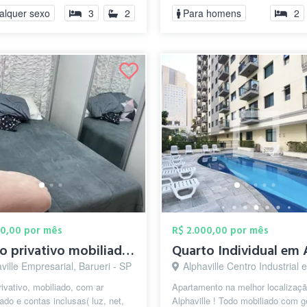
quart...
alquer sexo
3
2
Para homens
2
00,00 por mês
R$ 2.000,00 por mês
quarto privativo mobiliado com ar condic...
ville Empresarial, Barueri - SP
Alphaville Centro Industrial e Empresarial/Alphaville., B
rivativo, mobiliado, com ar
Apartamento na melhor localizaç
ado e contas inclusas( luz, net,
Alphaville ! Todo mobiliado com g