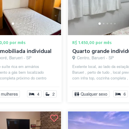
00,00 por mês
R$ 1.450,00 por mês
 mobiliada individual
Quarto grande individ
oré, Barueri - SP
Centro, Barueri - SP
 suíte rica em armários
Exelente local, ao lado da estaçã
ento a gás bem localizado
Barueri , perto de tudo , local pre
 completa próximo do centro
com infra top, cozinha completa ,
l Alphaville infraestrutura uma
banheiros , ônibus para qu...
o...
 mulheres
4
2
Qualquer sexo
6