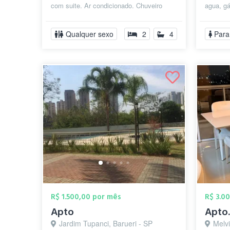
com suite. Ar condicionado. Chuveiro
agua, gá
quente. Móveis planejados. Cozinha
podendo 
comparti...
Qualquer sexo
2
4
Para
R$ 1.500,00 por mês
R$ 3.0
Apto
Apto.
Jardim Tupanci, Barueri - SP
Melvil