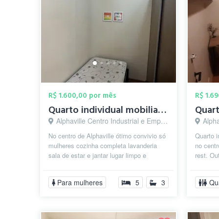
R$ 1.600,00 por mês
R$ 1.6
Quarto individual mobiliado
Alphaville Centro Industrial e Empresarial/Alphaville., Barueri - SP
Alphaville
No centro de Alphaville ótimo convivio só
Quarto i
mulheres cozinha completa lavanderia
no centr
sala de estar e jantar lugar limpo e
rest. Ou
organizado
poderá ut
Para mulheres
5
3
Qu