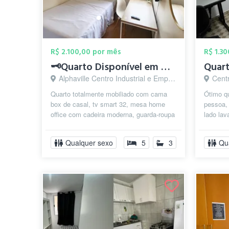
R$ 2.100,00 por mês
R$ 1.3
🗝️Quarto Disponível em Alphaville ✅
Alphaville Centro Industrial e Empresarial/Alphaville., Barueri - SP
Centr
Quarto totalmente mobiliado com cama
Ótimo q
box de casal, tv smart 32, mesa home
pessoa,
office com cadeira moderna, guarda-roupa
lado lav
planejado. ⚠️ Incluso Limpeza (in...
Ao lado 
Qualquer sexo
5
3
Qu