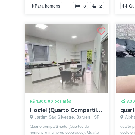
Atacadão,Shooping Tamboré...
Para homens
3
2
Qu
R$ 1.300,00 por mês
R$ 3.0
Hostel (Quarto Compartilhado) - Feminino...
Jardim São Silvestre, Barueri - SP
Alpha
Quarto compartilhado (Quartos de
quarto p
homens e mulheres separados), Quarto
codicion