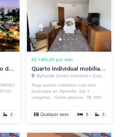
R$ 1.850,00 por mês
Quarto em Condomínio de Alto Padrão Baru...
Quarto individual mobiliado no centro de...
P
Alphaville Centro Industrial e Empresarial/Alphaville., Barueri - SP
OMINIO
Alugo quartos mobiliados muito bem
ATIVO
localizados em Alphaville: São 3
categorias: - Quarto pequeno - R$ 1650
haville
TUDO INCLUSO (inclusive diarista) -
Quar...
2
Qualquer sexo
5
3