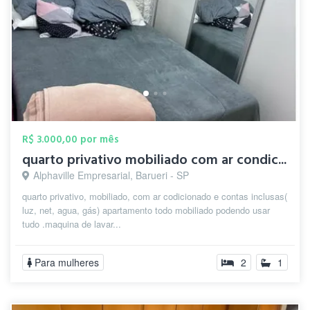
R$ 3.000,00 por mês
quarto privativo mobiliado com ar condic...
Alphaville Empresarial, Barueri - SP
quarto privativo, mobiliado, com ar codicionado e contas inclusas(
luz, net, agua, gás) apartamento todo mobiliado podendo usar
tudo .maquina de lavar...
Para mulheres
2
1