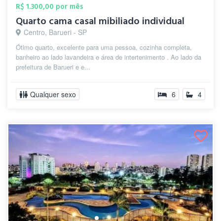
R$ 1.300,00 por mês
Quarto cama casal mibiliado individual
Centro, Barueri - SP
Ótimo quarto, excelente para uma pessoa, cozinha completa,
banheiro ao lado lavandeira e área de intertenimento . Ao lado da
prefeitura de Barueri e e...
Qualquer sexo
6
4