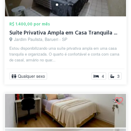
R$ 1.400,00 por mês
Suíte Privativa Ampla em Casa Tranquila ...
Jardim Paulista, Barueri - SP
Estou disponibilizando uma suíte privativa ampla em uma casa
tranquila e organizada. O quarto é confortável e conta com cama
de casal, armário no quar...
Qualquer sexo
4
3