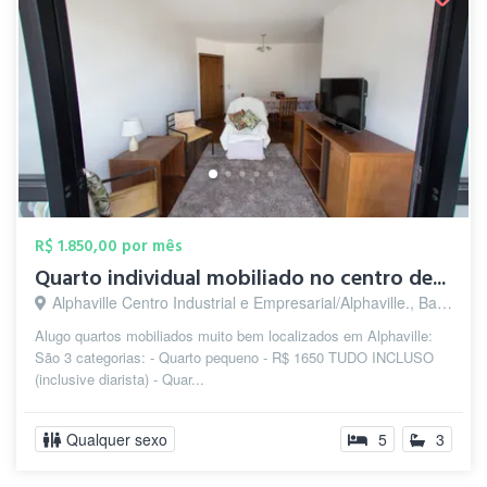
R$ 1.850,00 por mês
Quarto individual mobiliado no centro de...
Alphaville Centro Industrial e Empresarial/Alphaville., Barueri - SP
Alugo quartos mobiliados muito bem localizados em Alphaville:
São 3 categorias: - Quarto pequeno - R$ 1650 TUDO INCLUSO
(inclusive diarista) - Quar...
Qualquer sexo
5
3