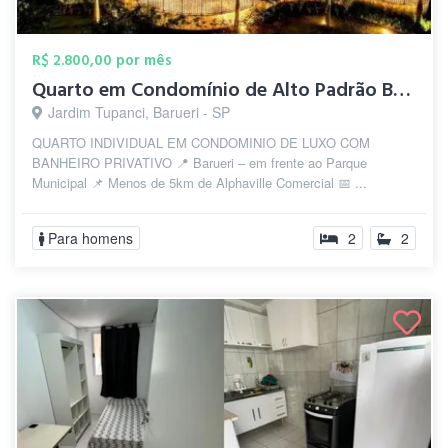
R$ 2.800,00 por mês
Quarto em Condomínio de Alto Padrão Baru...
Jardim Tupanci, Barueri - SP
QUARTO INDIVIDUAL EM CONDOMINIO DE LUXO COM
BANHEIRO PRIVATIVO 📍 Barueri – em frente ao Parque
Municipal 📌 Menos de 5km de Alphaville Comercial 📅 ...
Para homens
2
2