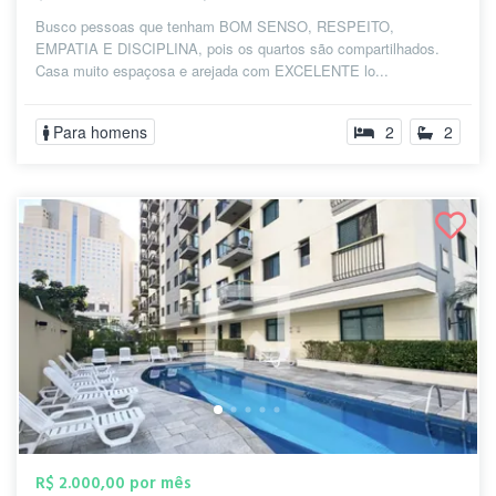
Busco pessoas que tenham BOM SENSO, RESPEITO,
EMPATIA E DISCIPLINA, pois os quartos são compartilhados.
Casa muito espaçosa e arejada com EXCELENTE lo...
Para homens
2
2
R$ 2.000,00 por mês