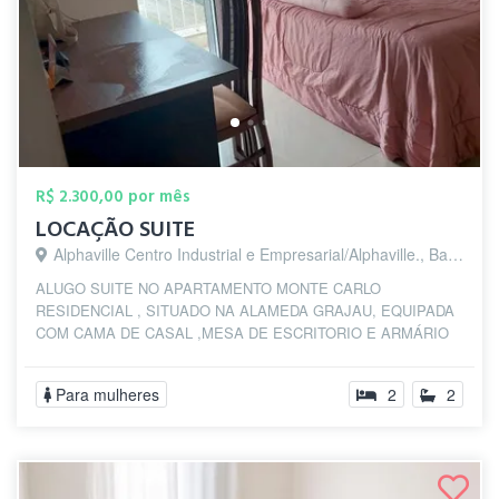
R$ 2.300,00 por mês
LOCAÇÃO SUITE
Alphaville Centro Industrial e Empresarial/Alphaville., Barueri - SP
ALUGO SUITE NO APARTAMENTO MONTE CARLO
RESIDENCIAL , SITUADO NA ALAMEDA GRAJAU, EQUIPADA
COM CAMA DE CASAL ,MESA DE ESCRITORIO E ARMÁRIO
EMBUTIDO, COM...
Para mulheres
2
2