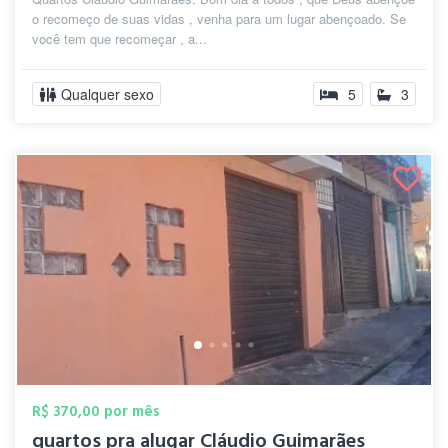
o recomeço de suas vidas , venha para um lugar abençoado. Se
você tem que recomeçar , a...
Qualquer sexo
5
3
R$ 370,00 por mês
quartos pra alugar Cláudio Guimarães