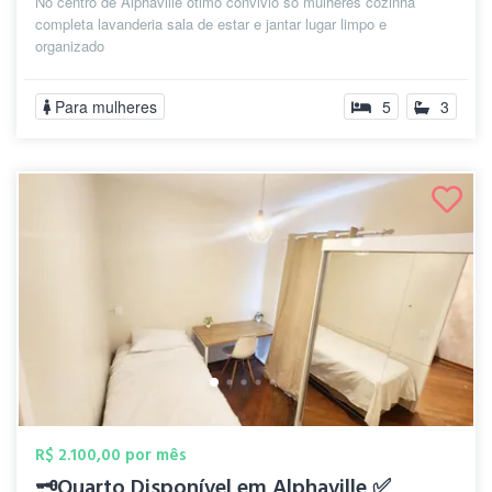
No centro de Alphaville ótimo convivio só mulheres cozinha
completa lavanderia sala de estar e jantar lugar limpo e
organizado
Para mulheres
5
3
R$ 2.100,00 por mês
🗝️Quarto Disponível em Alphaville ✅