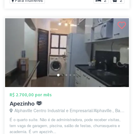
Para mulheres
2
2
R$ 2.700,00 por mês
Apezinho 🫶
Alphaville Centro Industrial e Empresarial/Alphaville., Barueri - SP
É o quarto suíte. Não é de administradora, pode receber visitas,
tem vaga de garagem, piscina, salão de festas, churrasqueira e
academia. É um apezinh...