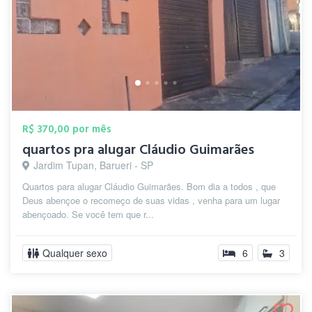
R$ 370,00 por mês
quartos pra alugar Cláudio Guimarães
Jardim Tupan, Barueri - SP
Quartos para alugar Cláudio Guimarães. Bom dia a todos , que
Deus abençoe o recomeço de suas vidas , venha para um lugar
abençoado. Se você tem que r...
Qualquer sexo
6
3