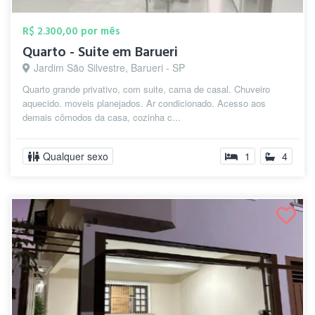
R$ 2.300,00 por mês
Quarto - Suite em Barueri
Jardim São Silvestre, Barueri - SP
Quarto grande privativo, com suite, cama de casal. Chuveiro
aquecido. moveis planejados. Ar condicionado. Acesso aos
demais cômodos da casa, cozinha c...
Qualquer sexo
1
4