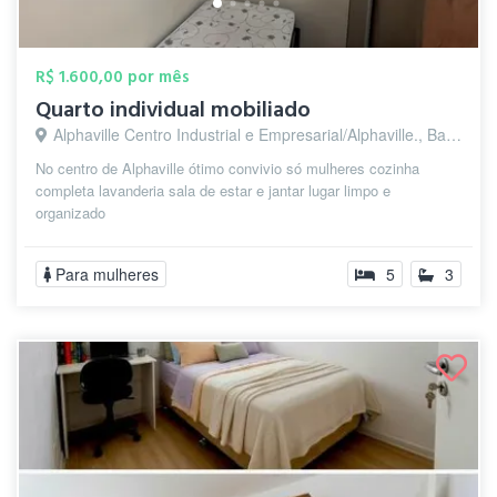
R$ 1.600,00 por mês
Quarto individual mobiliado
Alphaville Centro Industrial e Empresarial/Alphaville., Barueri - SP
No centro de Alphaville ótimo convivio só mulheres cozinha
completa lavanderia sala de estar e jantar lugar limpo e
organizado
Para mulheres
5
3