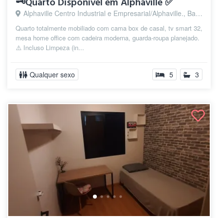
🗝️Quarto Disponível em Alphaville ✅
Alphaville Centro Industrial e Empresarial/Alphaville., Barueri - SP
Quarto totalmente mobiliado com cama box de casal, tv smart 32,
mesa home office com cadeira moderna, guarda-roupa planejado.
⚠️ Incluso Limpeza (in...
Qualquer sexo
5
3