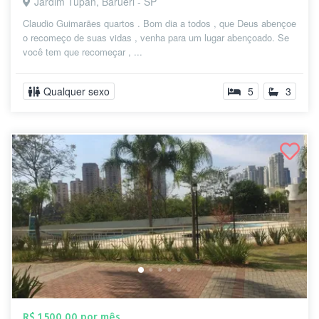
Jardim Tupan, Barueri - SP
Claudio Guimarães quartos . Bom dia a todos , que Deus abençoe
o recomeço de suas vidas , venha para um lugar abençoado. Se
você tem que recomeçar , ...
Qualquer sexo
5
3
R$ 1.500,00 por mês