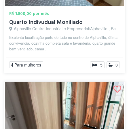
R$ 1.800,00 por mês
Quarto Indivudual Moniliado
Alphaville Centro Industrial e Empresarial/Alphaville., Barueri - SP
Exelente localização perto de tudo no centro de Alphaville, ótima
convivência, cozinha completa sala e lavanderia, quarto grande
bem ventilado, cama ...
Para mulheres
5
3