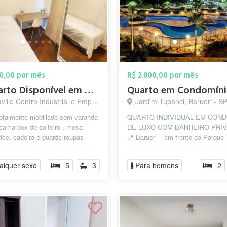
00,00 por mês
R$ 2.800,00 por mês
🗝️Quarto Disponível em Alphaville ✅
 Centro Industrial e Empresarial/Alphaville., Barueri - SP
Jardim Tupanci, Barueri - S
totalmente mobiliado com varanda
QUARTO INDIVIDUAL EM COND
cama box de solteiro , mesa
DE LUXO COM BANHEIRO PRIV
ice, cadeira e guarda-roupas
📍 Barueri – em frente ao Parque
o. ⚠️ Incluso Limpeza (incl...
Municipal 📌 Menos de 5km de Alp
Comercial 📅 ...
alquer sexo
5
3
Para homens
2