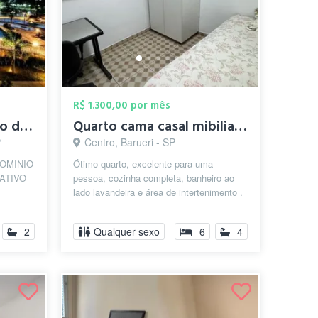
R$ 1.300,00 por mês
Quarto em Condomínio de Alto Padrão Baru...
Quarto cama casal mibiliado individual
P
Centro, Barueri - SP
OMINIO
Ótimo quarto, excelente para uma
ATIVO
pessoa, cozinha completa, banheiro ao
lado lavandeira e área de intertenimento .
haville
Ao lado da prefeitura de Barueri e e...
2
Qualquer sexo
6
4