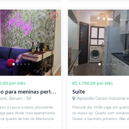
00,00 por mês
R$ 2.700,00 por mês
Quarto para meninas pertinho do Mackenzi...
Suíte
oré, Barueri - SP
Alphaville Centro Industrial e Empresarial/Alphaville., B
 sou a Layza e estou procurando
Pessoal dia 10/08 vaga um quarto
ga para dividir meu apartamento,
no nosso ap. Quarto com armário
 na quadra de trás do Mackenzie
Queen e banheiro privativo. Não 
le. O apartamento foi ...
administradora, pode receber visit.