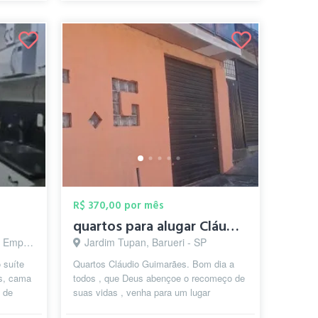
R$ 370,00 por mês
quartos para alugar Cláudio Guimarães
arueri - SP
Jardim Tupan, Barueri - SP
 suíte
Quartos Cláudio Guimarães. Bom dia a
s, cama
todos , que Deus abençoe o recomeço de
é de
suas vidas , venha para um lugar
..
abençoado. Se você tem que recomeçar ,