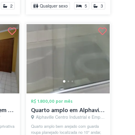
a...
2
Qualquer sexo
5
3
R$ 1.800,00 por mês
Suíte Privativa Ampla em Casa Tranquila ...
Quarto amplo em Alphaville
P
Alphaville Centro Industrial e Empresarial/Alphaville., Barueri - SP
privativa
Quarto amplo bem arejado com guarda
roupa planejado localizada no 10° andar,