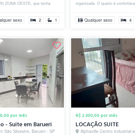
I) ZONA OESTE, que tenha
organizada. O quarto é confortáve
abilidade, que pense em crescer
conta com cama de casal, armári
quar...
alquer sexo
2
1
Qualquer sexo
4
00,00 por mês
R$ 2.300,00 por mês
o - Suite em Barueri
LOCAÇÃO SUITE
m São Silvestre, Barueri - SP
Alphaville Centro Industrial e Empresarial/Alphaville., B