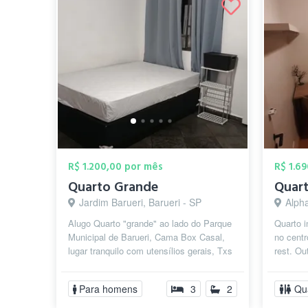
R$ 1.200,00 por mês
R$ 1.6
Quarto Grande
Jardim Barueri, Barueri - SP
Alphaville
Alugo Quarto "grande" ao lado do Parque
Quarto i
Municipal de Barueri, Cama Box Casal,
no centr
lugar tranquilo com utensílios gerais, Txs
rest. Ou
Inclusas whatsapp 984845222
poderá ut
Para homens
3
2
Qu