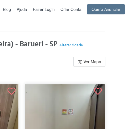
Blog
Ajuda
Fazer Login
Criar Conta
Quero Anunciar
ira) - Barueri - SP
Alterar cidade
Ver Mapa