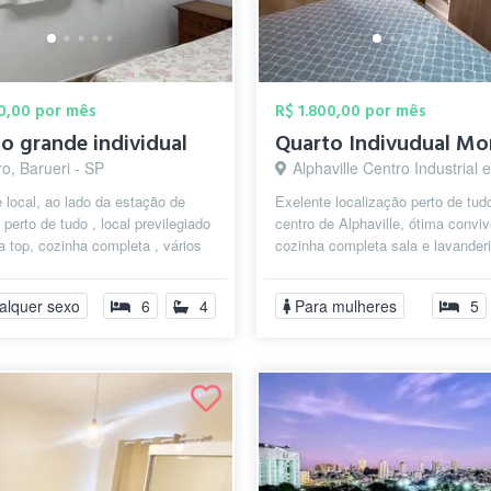
50,00 por mês
R$ 1.800,00 por mês
o grande individual
o, Barueri - SP
Alphaville Centro Industrial e Empresarial/Alphaville., B
 local, ao lado da estação de
Exelente localização perto de tud
, perto de tudo , local previlegiado
centro de Alphaville, ótima conviv
a top, cozinha completa , vários
cozinha completa sala e lavanderi
s , ônibus para qu...
quarto grande bem ventilado, cama
alquer sexo
6
4
Para mulheres
5