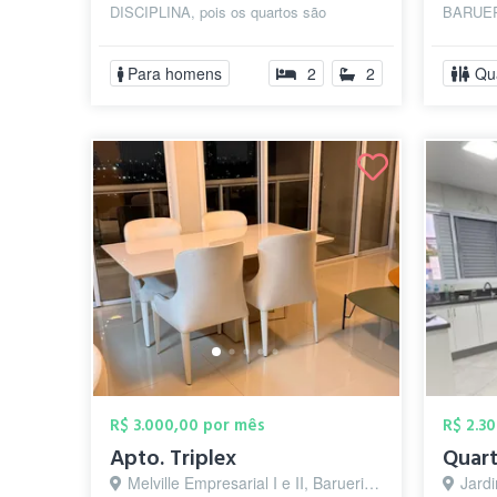
DISCIPLINA, pois os quartos são
BARUER
compartilhados. Casa muito espaçosa e
respons
arejada com EXCELENTE lo...
junt...
Para homens
2
2
Qu
R$ 3.000,00 por mês
R$ 2.3
Apto. Triplex
Quart
Melville Empresarial I e II, Barueri - SP
Jardi