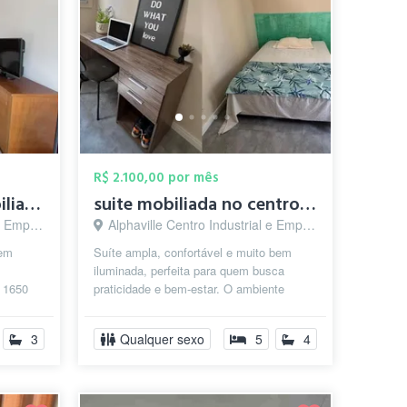
R$ 2.100,00 por mês
Quarto individual mobiliado no centro de...
suite mobiliada no centro de Alphaville
arueri - SP
Alphaville Centro Industrial e Empresarial/Alphaville., Barueri - SP
bem
Suíte ampla, confortável e muito bem
iluminada, perfeita para quem busca
$ 1650
praticidade e bem-estar. O ambiente
) -
conta com cama de casal, armário
espaçoso...
3
Qualquer sexo
5
4