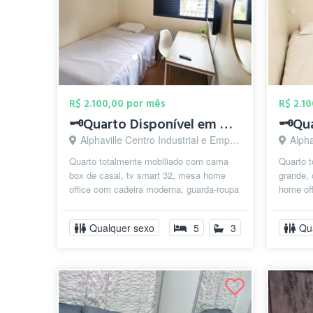
R$ 2.100,00 por mês
R$ 2.1
🗝️Quarto Disponível em Alphaville ✅
Alphaville Centro Industrial e Empresarial/Alphaville., Barueri - SP
Alphaville
Quarto totalmente mobiliado com cama
Quarto 
box de casal, tv smart 32, mesa home
grande, 
office com cadeira moderna, guarda-roupa
home off
planejado. ⚠️ Incluso Limpeza (in...
espelhad
Qualquer sexo
5
3
Qu