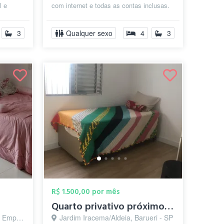
l e
com internet e todas as contas inclusas.
o no
Esse quarto divide banheiro com ...
3
Qualquer sexo
4
3
R$ 1.500,00 por mês
Quarto privativo próximo ao shopping de ...
arueri - SP
Jardim Iracema/Aldeia, Barueri - SP