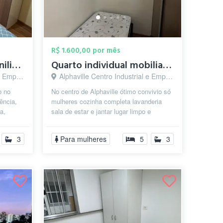
R$ 1.600,00 por mês
Quarto Indivudual Moniliado
Quarto individual mobiliado
arueri - SP
Alphaville Centro Industrial e Empresarial/Alphaville., Barueri - SP
o no
No centro de Alphaville ótimo convivio só
ência,
mulheres cozinha completa lavanderia
a,
sala de estar e jantar lugar limpo e
 ...
organizado
3
Para mulheres
5
3