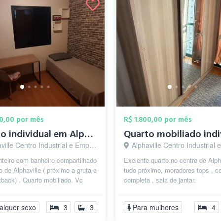
90,00 por mês
R$ 1.800,00 por mês
Quarto individual em Alphaville (CENTRO ...
 Centro Industrial e Empresarial/Alphaville., Barueri - SP
Alphaville Centro Industrial e Empresarial/Alphaville., B
nteiro com banheiro compartilhado
Exelente quarto no centro de Alpha
o de Alphaville ( próximo a gruta e
tudo próximo, moradores tops , c
tback) . Quarto mobiliado. Vc
completa , sala de jantar.
ilizar a cozinha ...
alquer sexo
3
3
Para mulheres
4