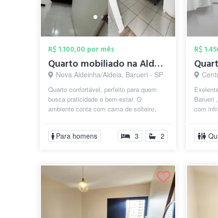
R$ 1.100,00 por mês
R$ 1.4
Quarto mobiliado na Aldeia de Barueri
Quart
Nova Aldeinha/Aldeia, Barueri - SP
Centr
Quarto confortável, perfeito para quem
Exelente
busca praticidade e bem-estar. O
Barueri 
ambiente conta com cama de solteiro,
com infr
armário, mesa de trabalho, e banheiro
banheiro
co...
Para homens
3
2
Qu