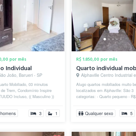
50,00 por mês
R$ 1.850,00 por mês
o Individual
São João, Barueri - SP
Alphaville Centro Industrial e Empresarial/Alphaville., B
arto Mobiliado, 03 minutos
Alugo quartos mobiliados muito 
 de Trem, Condomínio Inspire
localizados em Alphaville: São 3
TUUDO Incluso, (( Masculino ))
categorias: - Quarto pequeno - R
 a 2 minutos, Ótima Localização,
TUDO INCLUSO (inclusive diarista
Quar...
 homens
3
1
Qualquer sexo
5