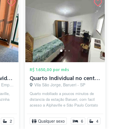
R$ 1.650,00 por mês
Quarto mobiliado individual
Quarto Individual no centro de Barueri
arueri - SP
Vila São Jorge, Barueri - SP
ville,
Quarto mobiliado a poucos minutos de
ozinha
distancia da estação Barueri, com facil
acesso a Alphaville e São Paulo Contato
pelo IG @QuartoAluguel
2
Qualquer sexo
6
4