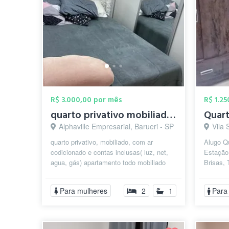
R$ 3.000,00 por mês
R$ 1.2
quarto privativo mobiliado com ar condic...
Quart
Alphaville Empresarial, Barueri - SP
Vila 
quarto privativo, mobiliado, com ar
Alugo Qu
codicionado e contas inclusas( luz, net,
Estação
agua, gás) apartamento todo mobiliado
Brisas, 
podendo usar tudo .maquina de lavar...
Mercado
...
Para mulheres
2
1
Para