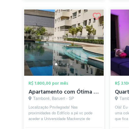
R$ 1.800,00 por mês
R$ 3.1
Apartamento com Ótima Localização
Tamboré, Barueri - SP
Tamb
Localização Privilegiada! Nas
Olá! Eu
proximidades do Edifício a pé vc pode
uma cole
aceder a Universidade Mackenzie de
que fica
Medicina,Supermercado
Alphavil