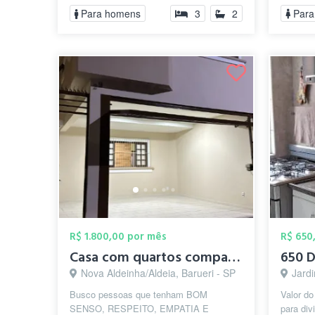
Atacadão,Shooping Tamboré...
Para homens
3
2
Para
R$ 1.800,00 por mês
R$ 650
Casa com quartos compartilhados em excel...
Nova Aldeinha/Aldeia, Barueri - SP
Jardi
Busco pessoas que tenham BOM
Valor do
SENSO, RESPEITO, EMPATIA E
para div