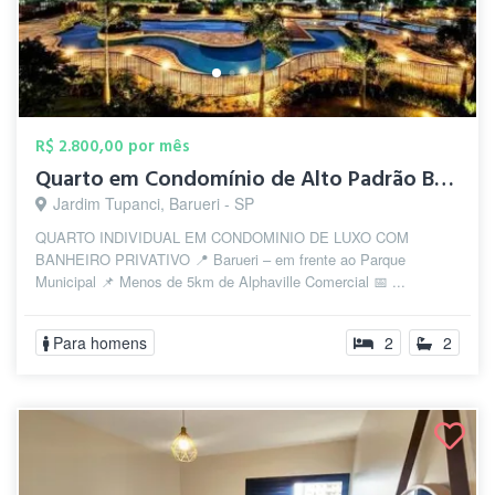
R$ 2.800,00 por mês
Quarto em Condomínio de Alto Padrão Baru...
Jardim Tupanci, Barueri - SP
QUARTO INDIVIDUAL EM CONDOMINIO DE LUXO COM
BANHEIRO PRIVATIVO 📍 Barueri – em frente ao Parque
Municipal 📌 Menos de 5km de Alphaville Comercial 📅 ...
Para homens
2
2