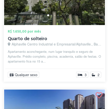
R$ 1.650,00 por mês
Quarto de solteiro
Alphaville Centro Industrial e Empresarial/Alphaville., Barueri - SP
Apartamento aconchegante, num lugar tranquilo e seguro de
Aphaville. Prédio completo, piscina, academia, salão de festas. O
apartamento fica no 15 a...
Qualquer sexo
3
2