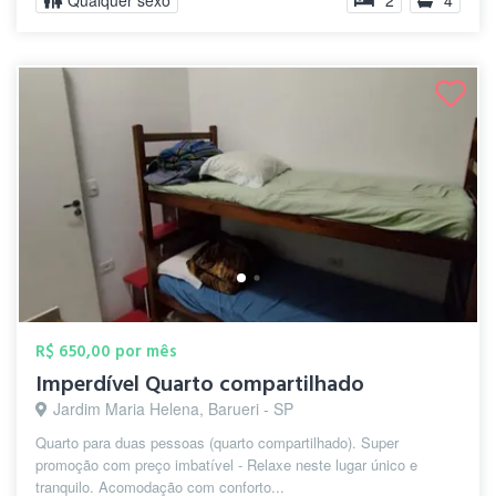
Qualquer sexo
2
4
R$ 650,00 por mês
Imperdível Quarto compartilhado
Jardim Maria Helena, Barueri - SP
Quarto para duas pessoas (quarto compartilhado). Super
promoção com preço imbatível - Relaxe neste lugar único e
tranquilo. Acomodação com conforto...