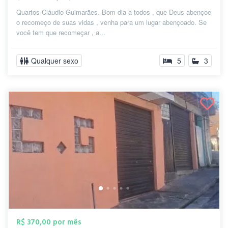
Quartos Cláudio Guimarães. Bom dia a todos , que Deus abençoe
o recomeço de suas vidas , venha para um lugar abençoado. Se
você tem que recomeçar , a...
Qualquer sexo
5
3
R$ 370,00 por mês