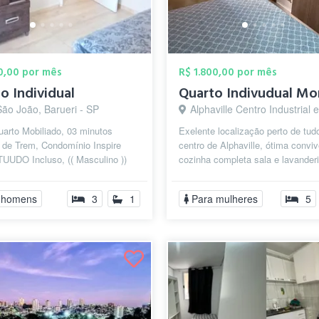
50,00 por mês
R$ 1.800,00 por mês
o Individual
São João, Barueri - SP
Alphaville Centro Industrial e Empresarial/Alphaville., B
arto Mobiliado, 03 minutos
Exelente localização perto de tud
 de Trem, Condomínio Inspire
centro de Alphaville, ótima conviv
TUUDO Incluso, (( Masculino ))
cozinha completa sala e lavanderi
 a 2 minutos, Ótima Localização,
quarto grande bem ventilado, cama
 homens
3
1
Para mulheres
5