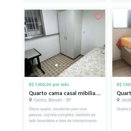
R$ 1.300,00 por mês
R$ 1.5
Quarto cama casal mibiliado individual
Centro, Barueri - SP
Jardi
Ótimo quarto, excelente para uma
Quarto p
pessoa, cozinha completa, banheiro ao
lado lavandeira e área de intertenimento .
Ao lado da prefeitura de Barueri e e...