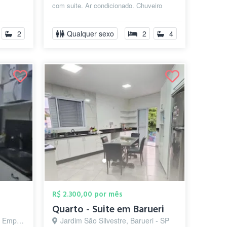
com suite. Ar condicionado. Chuveiro
quente. Móveis planejados. Cozinha
comparti...
2
Qualquer sexo
2
4
R$ 2.300,00 por mês
Quarto - Suite em Barueri
arueri - SP
Jardim São Silvestre, Barueri - SP