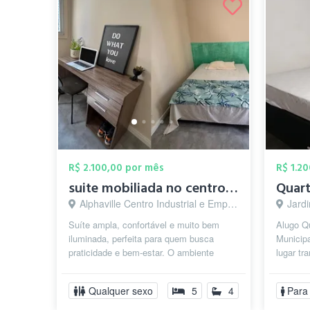
R$ 2.100,00 por mês
R$ 1.2
suite mobiliada no centro de Alphaville
Quar
Alphaville Centro Industrial e Empresarial/Alphaville., Barueri - SP
Jardi
Suíte ampla, confortável e muito bem
Alugo Qu
iluminada, perfeita para quem busca
Municip
praticidade e bem-estar. O ambiente
lugar tr
conta com cama de casal, armário
Inclusa
espaçoso...
Qualquer sexo
5
4
Para