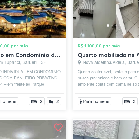
00,00 por mês
R$ 1.100,00 por mês
Quarto em Condomínio de Alto Padrão Baru...
m Tupanci, Barueri - SP
Nova Aldeinha/Aldeia, Barue
 INDIVIDUAL EM CONDOMINIO
Quarto confortável, perfeito para
O COM BANHEIRO PRIVATIVO
busca praticidade e bem-estar. O
ri – em frente ao Parque
ambiente conta com cama de solt
al 📌 Menos de 5km de Alphaville
armário, mesa de trabalho, e banh
l 📅 ...
co...
 homens
2
2
Para homens
3