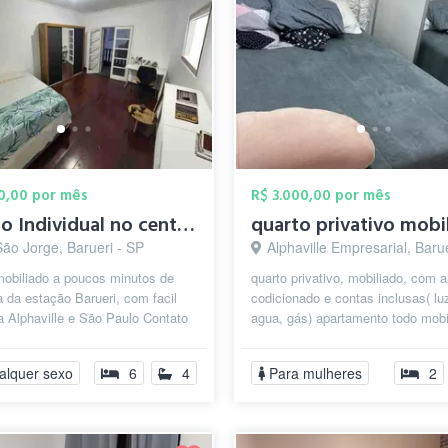
50,00 por mês
R$ 3.000,00 por mês
Quarto Individual no centro de Barueri
São Jorge, Barueri - SP
Alphaville Empresarial, Baru
mobiliado a poucos minutos de
quarto privativo, mobiliado, com a
a da estação Barueri, com facil
codicionado e contas inclusas( luz
 Alphaville e São Paulo Contato
agua, gás) apartamento todo mobi
 @QuartoAluguel
podendo usar tudo .maquina de lav
alquer sexo
6
4
Para mulheres
2