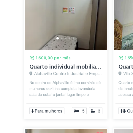
R$ 1.600,00 por mês
R$ 1.6
Quarto individual mobiliado
Alphaville Centro Industrial e Empresarial/Alphaville., Barueri - SP
Vila 
No centro de Alphaville ótimo convivio só
Quarto 
mulheres cozinha completa lavanderia
distanci
sala de estar e jantar lugar limpo e
acesso a
organizado
pelo IG
Para mulheres
5
3
Qu