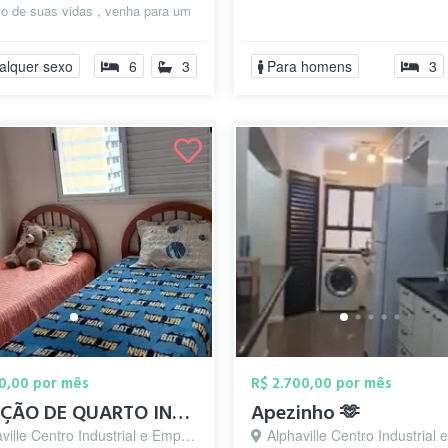
o de suas vidas , venha para um
ençoado. Se você tem que r...
alquer sexo
6
3
Para homens
3
00,00 por mês
R$ 2.700,00 por mês
LOCAÇÃO DE QUARTO INDIVIDUAL
Apezinho 🫶
 Centro Industrial e Empresarial/Alphaville., Barueri - SP
Alphaville Centro Industrial e Empresarial/Alphaville., B