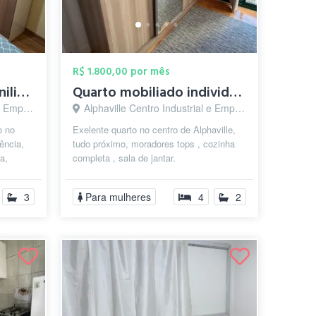
R$ 1.800,00 por mês
Quarto Indivudual Moniliado
Quarto mobiliado individual
arueri - SP
Alphaville Centro Industrial e Empresarial/Alphaville., Barueri - SP
o no
Exelente quarto no centro de Alphaville,
ência,
tudo próximo, moradores tops , cozinha
a,
completa , sala de jantar.
 ...
3
Para mulheres
4
2