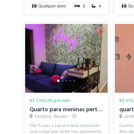
Qualquer sexo
6
4
Qu
R$ 3.100,00 por mês
R$ 370
Quarto para meninas pertinho do Mackenzi...
Tamboré, Barueri - SP
Jard
Olá! Eu sou a Layza e estou procurando
Quartos 
uma colega para dividir meu apartamento,
Bom dia