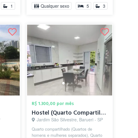
...
1
Qualquer sexo
5
3
R$ 1.300,00 por mês
Hostel (Quarto Compartilhado) - Feminino...
P
Jardim São Silvestre, Barueri - SP
Quarto compartilhado (Quartos de
homens e mulheres separados), Quarto