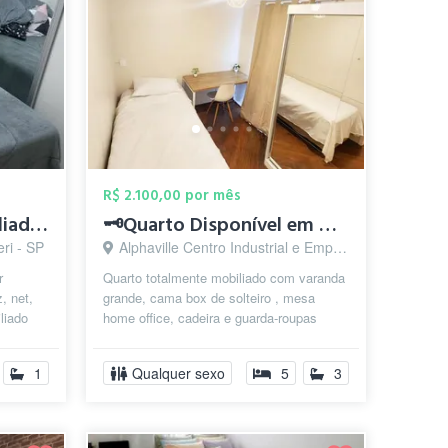
R$ 2.100,00 por mês
quarto privativo mobiliado com ar condic...
🗝️Quarto Disponível em Alphaville ✅
eri - SP
Alphaville Centro Industrial e Empresarial/Alphaville., Barueri - SP
r
Quarto totalmente mobiliado com varanda
, net,
grande, cama box de solteiro , mesa
liado
home office, cadeira e guarda-roupas
ar...
espelhado. ⚠️ Incluso Limpeza (incl...
1
Qualquer sexo
5
3