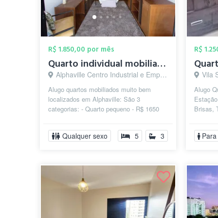
R$ 1.850,00 por mês
R$ 1.2
Quarto individual mobiliado no centro de...
Quart
Alphaville Centro Industrial e Empresarial/Alphaville., Barueri - SP
Vila 
Alugo quartos mobiliados muito bem
Alugo Qu
localizados em Alphaville: São 3
Estação
categorias: - Quarto pequeno - R$ 1650
Brisas, 
TUDO INCLUSO (inclusive diarista) -
Mercado
Quar...
...
Qualquer sexo
5
3
Para