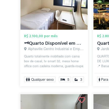
R$ 2.100,00 por mês
R$ 2.8
🗝️Quarto Disponível em Alphaville ✅
Alphaville Centro Industrial e Empresarial/Alphaville., Barueri - SP
Jardi
Quarto totalmente mobiliado com cama
QUARTO
box de casal, tv smart 32, mesa home
DE LUX
office com cadeira moderna, guarda-roupa
📍 Barue
planejado. ⚠️ Incluso Limpeza (in...
Municip
Comercia
Qualquer sexo
5
3
Para