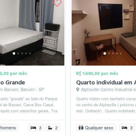
00,00 por mês
R$ 1.690,00 por mês
to Grande
m Barueri, Barueri - SP
Alphaville Centro Industrial e Empresarial/Alphaville., B
arto "grande" ao lado do Parque
Quarto inteiro com banheiro comp
al de Barueri, Cama Box Casal,
no centro de Alphaville ( próximo 
anquilo com utensílios gerais, Txs
rest. Outback) . Quarto mobiliado
s whatsapp 984845222
poderá utilizar a cozinha ...
 homens
3
2
Qualquer sexo
3