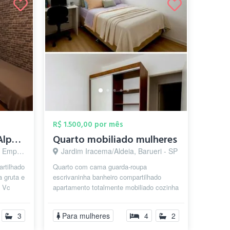
R$ 1.500,00 por mês
Quarto individual em Alphaville (CENTRO ...
Quarto mobiliado mulheres
arueri - SP
Jardim Iracema/Aldeia, Barueri - SP
artilhado
Quarto com cama guarda-roupa
a gruta e
escrivaninha banheiro compartilhado
. Vc
apartamento totalmente mobiliado cozinha
completa vaga de garagem (a parte -
200,0...
3
Para mulheres
4
2