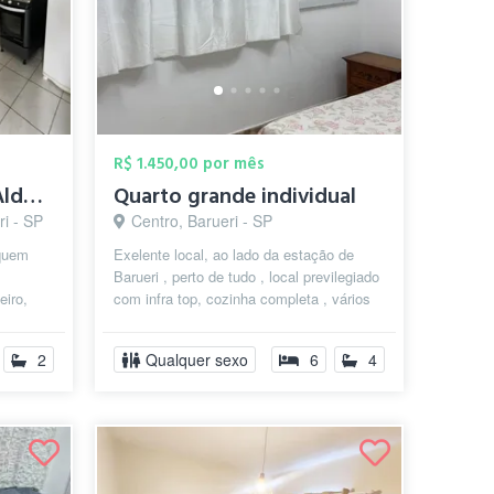
R$ 1.450,00 por mês
Quarto mobiliado na Aldeia de Barueri
Quarto grande individual
ri - SP
Centro, Barueri - SP
 quem
Exelente local, ao lado da estação de
Barueri , perto de tudo , local previlegiado
eiro,
com infra top, cozinha completa , vários
eiro
banheiros , ônibus para qu...
2
Qualquer sexo
6
4