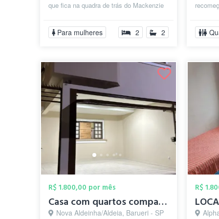
que fica na quadra de trás do Mackenzie
recomeç
Alphaville. O apartamento foi ...
lugar ab
Para mulheres
2
2
Qu
R$ 1.800,00 por mês
R$ 1.8
Casa com quartos compartilhados em excel...
Nova Aldeinha/Aldeia, Barueri - SP
Alphaville