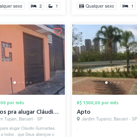
alquer sexo
2
1
Qualquer sexo
1
,00 por mês
R$ 1.500,00 por mês
quartos pra alugar Cláudio Guimarães
Apto
im Tupan, Barueri - SP
Jardim Tupanci, Barueri - S
para alugar Cláudio Guimarães.
.
 a todos , que Deus abençoe o