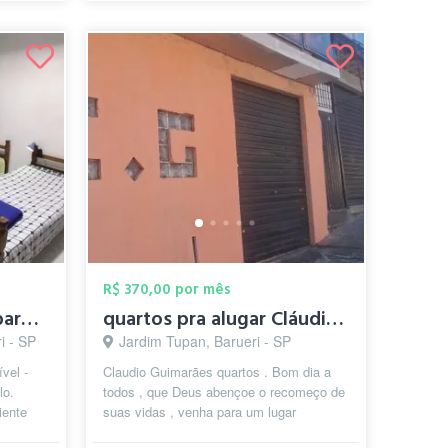
R$ 370,00 por mês
Quarto n°01 - Pronto para morar: Quarto ...
quartos pra alugar Cláudio Guimarães
i - SP
Jardim Tupan, Barueri - SP
vel -
Claudio Guimarães quartos . Bom dia a
lo.
todos , que Deus abençoe o recomeço de
iente
suas vidas , venha para um lugar
ari...
abençoado. Se você tem que recomeçar ,