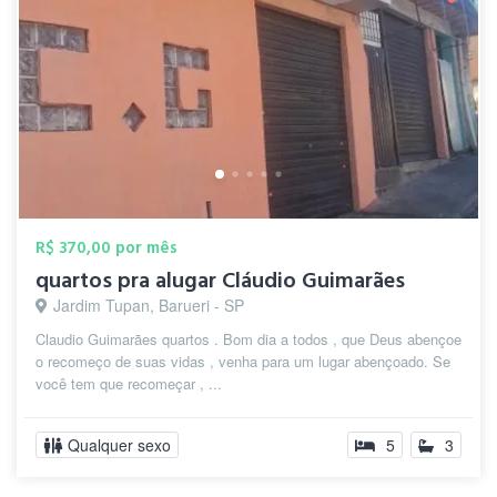
R$ 370,00 por mês
quartos pra alugar Cláudio Guimarães
Jardim Tupan, Barueri - SP
Claudio Guimarães quartos . Bom dia a todos , que Deus abençoe
o recomeço de suas vidas , venha para um lugar abençoado. Se
você tem que recomeçar , ...
Qualquer sexo
5
3