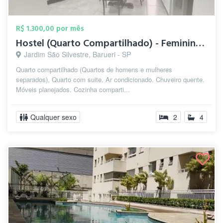
R$ 1.300,00 por mês
Hostel (Quarto Compartilhado) - Feminino...
Jardim São Silvestre, Barueri - SP
Quarto compartilhado (Quartos de homens e mulheres
separados), Quarto com suite. Ar condicionado. Chuveiro quente.
Móveis planejados. Cozinha comparti...
Qualquer sexo
2
4