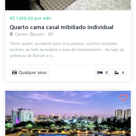
R$ 1.300,00 por mês
Quarto cama casal mibiliado individual
Centro, Barueri - SP
Ótimo quarto, excelente para uma pessoa, cozinha completa,
banheiro ao lado lavandeira e área de intertenimento . Ao lado da
prefeitura de Barueri e e...
Qualquer sexo
6
4