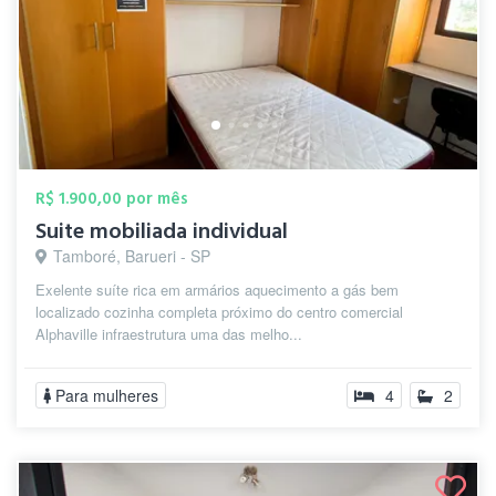
R$ 1.900,00 por mês
Suite mobiliada individual
Tamboré, Barueri - SP
Exelente suíte rica em armários aquecimento a gás bem
localizado cozinha completa próximo do centro comercial
Alphaville infraestrutura uma das melho...
Para mulheres
4
2