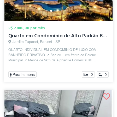
R$ 2.800,00 por mês
Quarto em Condomínio de Alto Padrão Baru...
Jardim Tupanci, Barueri - SP
QUARTO INDIVIDUAL EM CONDOMINIO DE LUXO COM
BANHEIRO PRIVATIVO 📍 Barueri – em frente ao Parque
Municipal 📌 Menos de 5km de Alphaville Comercial 📅 ...
Para homens
2
2