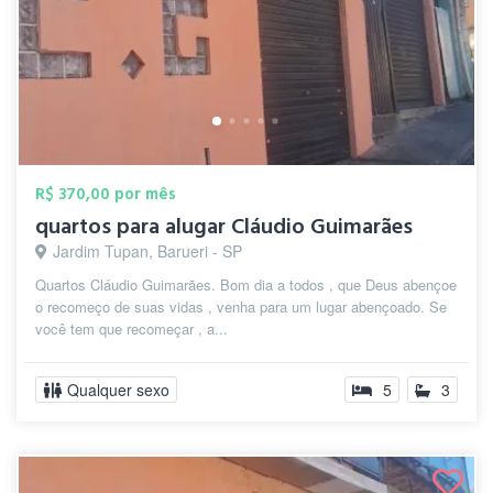
R$ 370,00 por mês
quartos para alugar Cláudio Guimarães
Jardim Tupan, Barueri - SP
Quartos Cláudio Guimarães. Bom dia a todos , que Deus abençoe
o recomeço de suas vidas , venha para um lugar abençoado. Se
você tem que recomeçar , a...
Qualquer sexo
5
3