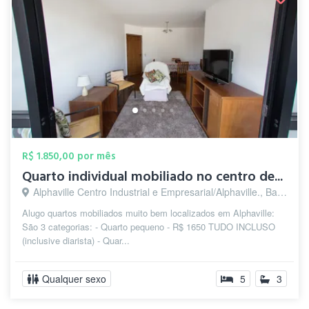
R$ 1.850,00 por mês
Quarto individual mobiliado no centro de...
Alphaville Centro Industrial e Empresarial/Alphaville., Barueri - SP
Alugo quartos mobiliados muito bem localizados em Alphaville:
São 3 categorias: - Quarto pequeno - R$ 1650 TUDO INCLUSO
(inclusive diarista) - Quar...
Qualquer sexo
5
3