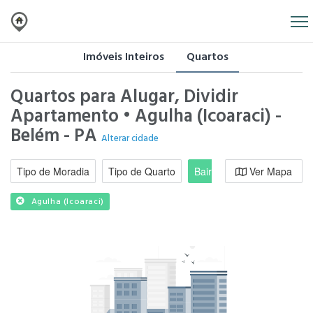
Imóveis Inteiros
Quartos
Quartos para Alugar, Dividir
Apartamento • Agulha (Icoaraci) -
Belém - PA
Alterar cidade
Tipo de Moradia
Tipo de Quarto
Bairro / Região
Ver Mapa
Moradi
Agulha (Icoaraci)