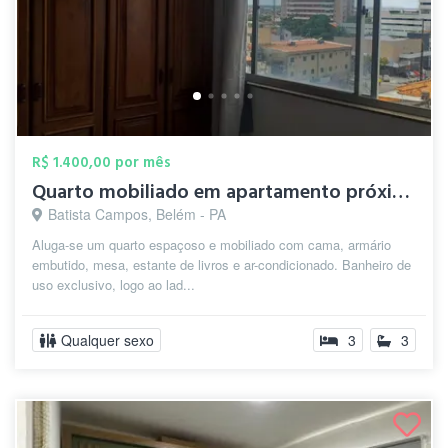
R$ 1.400,00 por mês
Quarto mobiliado em apartamento próximo ...
Batista Campos, Belém - PA
Aluga-se um quarto espaçoso e mobiliado com cama, armário
embutido, mesa, estante de livros e ar-condicionado. Banheiro de
uso exclusivo, logo ao lad...
Qualquer sexo
3
3