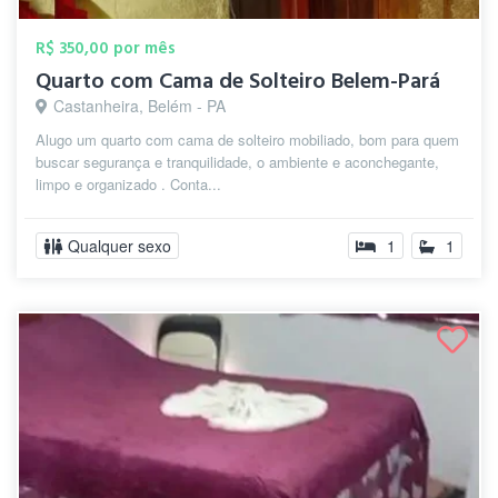
R$ 350,00 por mês
Quarto com Cama de Solteiro Belem-Pará
Castanheira, Belém - PA
Alugo um quarto com cama de solteiro mobiliado, bom para quem
buscar segurança e tranquilidade, o ambiente e aconchegante,
limpo e organizado . Conta...
Qualquer sexo
1
1