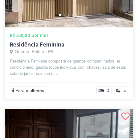
R$ 550,00 por mês
Residência Feminina
Guamá, Belém - PA
Residência Feminina composta de quartos compartilhados, ar
condicionado, guarda roupa individual com chaves, sala de estar,
sala de jantar, cozinha e ...
Para mulheres
4
4