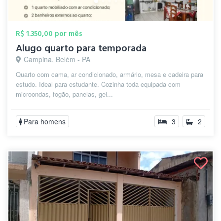
R$ 1.350,00 por mês
Alugo quarto para temporada
Campina, Belém - PA
Quarto com cama, ar condicionado, armário, mesa e cadeira para
estudo. Ideal para estudante. Cozinha toda equipada com
microondas, fogão, panelas, gel...
Para homens
3
2