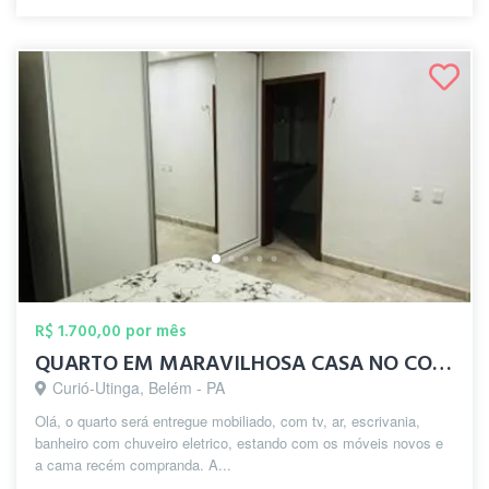
R$ 1.700,00 por mês
QUARTO EM MARAVILHOSA CASA NO CONJ JD IT...
Curió-Utinga, Belém - PA
Olá, o quarto será entregue mobiliado, com tv, ar, escrivania,
banheiro com chuveiro eletrico, estando com os móveis novos e
a cama recém compranda. A...