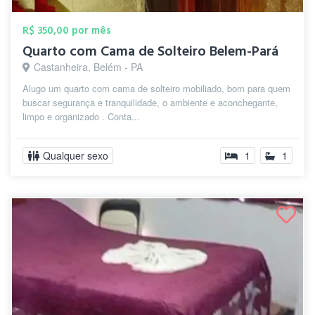
R$ 350,00 por mês
Quarto com Cama de Solteiro Belem-Pará
Castanheira, Belém - PA
Alugo um quarto com cama de solteiro mobiliado, bom para quem
buscar segurança e tranquilidade, o ambiente e aconchegante,
limpo e organizado . Conta...
Qualquer sexo
1
1