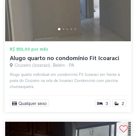
R$ 950,00 por mês
Alugo quarto no condomínio Fit Icoaraci
Cruzeiro (Icoaraci), Belém - PA
Alugo quarto individual em condomínio Fit Icoaraci em frente à
praia do Cruzeiro na orla de Icoaraci Condomínio com piscina
churrasqueira
Qualquer sexo
3
2