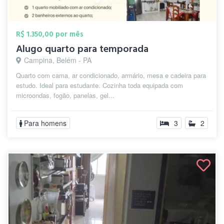
R$ 1.350,00 por mês
Alugo quarto para temporada
Campina, Belém - PA
Quarto com cama, ar condicionado, armário, mesa e cadeira para
estudo. Ideal para estudante. Cozinha toda equipada com
microondas, fogão, panelas, gel...
Para homens
3
2