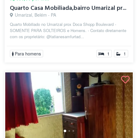
Quarto Casa Mobiliada,bairro Umarizal pr...
Umarizal, Belém - PA
Quarto Mobiliado no Umarizal prox Doca Shopp Boulevard -
SOMENTE PARA SOLTEIROS e Homens. - Contato diretamente
com os proprietário: @tatianesamfurtad...
Para homens
1
1