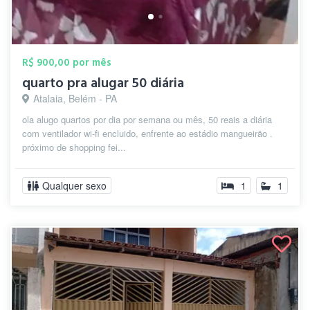
R$ 900,00 por mês
quarto pra alugar 50 diária
Atalaia, Belém - PA
ola alugo quartos por dia por semana ou mês, 50 reais a diária
com ventilador wi-fi encluido, enfrente ao estádio mangueirão .
próximo de shopping fei...
Qualquer sexo
1
1