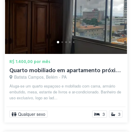
R$ 1.400,00 por mês
Quarto mobiliado em apartamento próximo ...
Batista Campos, Belém - PA
Aluga-se um quarto espaçoso e mobiliado com cama, armário
embutido, mesa, estante de livros e ar-condicionado. Banheiro de
uso exclusivo, logo ao lad...
Qualquer sexo
3
3